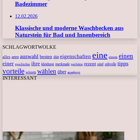
Badezimmer
12.02.2026
Klassische und moderne Waschbecken aus
Naturstein für Bad und Innenbereich
SCHLAGWORTWOLKE
eine
einen
auswahl
eigenschaften
besten
alles
arten
diät
einem
tipps
einer
ihre
rezept
kleidung
merkmale
sind
stilvolle
geschichte
perfekte
vorteile
wählen
über
wissen
комфорт
INTERESSANT