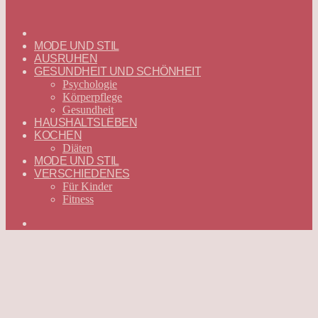
ГЛАВНАЯ
—
MODE UND STIL
DEUTSCH
AUSRUHEN
GESUNDHEIT UND SCHÖNHEIT
Psychologie
Körperpflege
Gesundheit
HAUSHALTSLEBEN
KOCHEN
Diäten
MODE UND STIL
VERSCHIEDENES
Für Kinder
Fitness
Suchen
nach