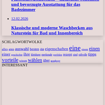
und bevorzugte Ausstattung für das
Badezimmer
12.02.2026
Klassische und moderne Waschbecken aus
Naturstein für Bad und Innenbereich
SCHLAGWORTWOLKE
eine
einen
auswahl
eigenschaften
besten
alles
arten
diät
einem
tipps
einer
ihre
rezept
kleidung
merkmale
sind
stilvolle
geschichte
perfekte
vorteile
wählen
über
wissen
комфорт
INTERESSANT