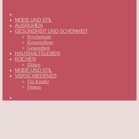
ГЛАВНАЯ
—
MODE UND STIL
DEUTSCH
AUSRUHEN
GESUNDHEIT UND SCHÖNHEIT
Psychologie
Körperpflege
Gesundheit
HAUSHALTSLEBEN
KOCHEN
Diäten
MODE UND STIL
VERSCHIEDENES
Für Kinder
Fitness
Suchen
nach