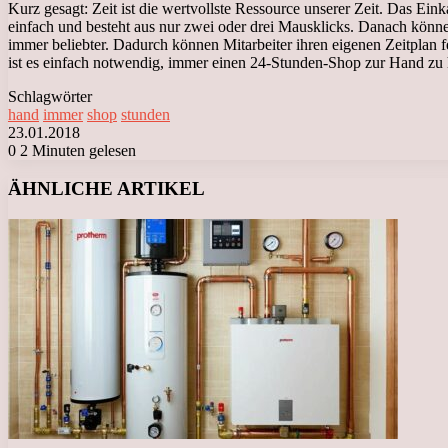
Kurz gesagt: Zeit ist die wertvollste Ressource unserer Zeit. Das Eink
einfach und besteht aus nur zwei oder drei Mausklicks. Danach könne
immer beliebter. Dadurch können Mitarbeiter ihren eigenen Zeitplan 
ist es einfach notwendig, immer einen 24-Stunden-Shop zur Hand zu
Schlagwörter
hand
immer
shop
stunden
23.01.2018
0
2 Minuten gelesen
Facebook
X
LinkedIn
Tumblr
Pinterest
Reddit
VKontakte
Odnoklassniki
Messenger
Messenger
WhatsApp
Telegram
Viber
ÄHNLICHE ARTIKEL