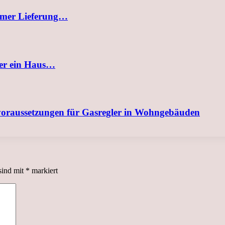
uemer Lieferung…
der ein Haus…
svoraussetzungen für Gasregler in Wohngebäuden
sind mit
*
markiert