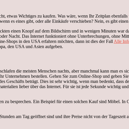
icht, etwas Wichtiges zu kaufen. Was wäre, wenn Ihr Zeitplan ebenfall
nn es eines gibt, oder alle Einkäufe verschieben? Nein, es gibt eine
drückten einen Knopf auf dem Bildschirm und in wenigen Minuten war da
 Tag oder Nacht. Das Internet funktioniert ohne Unterbrechungen, ohne M
ne-Shops in den USA erfahren möchten, dann ist dies der Fall
Alle In
ropa, den USA und Asien aufgeben.
schlafen die meisten Menschen nachts, aber manchmal kann man es sich
Ihr Unternehmen bestellen. Gehen Sie zum Online-Shop und geben Sie ein
s Geschäfts beträgt. Dies ist sehr wichtig, wenn man bedenkt, dass d
ialien lieber über das Internet. Für sie ist jede Sekunde wichtig und 
ieben zu besprechen. Ein Beispiel für einen solchen Kauf sind Möbel. 
 Stunden am Tag geöffnet sind und ihre Preise nicht von der Tageszeit