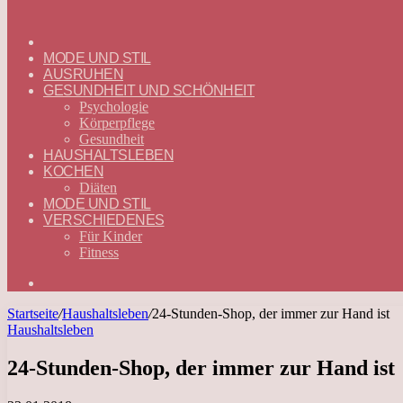
ГЛАВНАЯ
—
MODE UND STIL
DEUTSCH
AUSRUHEN
GESUNDHEIT UND SCHÖNHEIT
Psychologie
Körperpflege
Gesundheit
HAUSHALTSLEBEN
KOCHEN
Diäten
MODE UND STIL
VERSCHIEDENES
Für Kinder
Fitness
Suchen
nach
Startseite
/
Haushaltsleben
/
24-Stunden-Shop, der immer zur Hand ist
Haushaltsleben
24-Stunden-Shop, der immer zur Hand ist