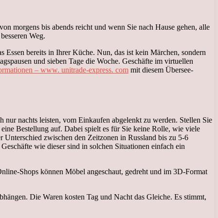
s von morgens bis abends reicht und wenn Sie nach Hause gehen, alle
n besseren Weg.
s Essen bereits in Ihrer Küche. Nun, das ist kein Märchen, sondern
ittagspausen und sieben Tage die Woche. Geschäfte im virtuellen
formationen – www. unitrade-express. com
mit diesem Übersee-
 nur nachts leisten, vom Einkaufen abgelenkt zu werden. Stellen Sie
e Bestellung auf. Dabei spielt es für Sie keine Rolle, wie viele
er Unterschied zwischen den Zeitzonen in Russland bis zu 5-6
Geschäfte wie dieser sind in solchen Situationen einfach ein
In Online-Shops können Möbel angeschaut, gedreht und im 3D-Format
 abhängen. Die Waren kosten Tag und Nacht das Gleiche. Es stimmt,