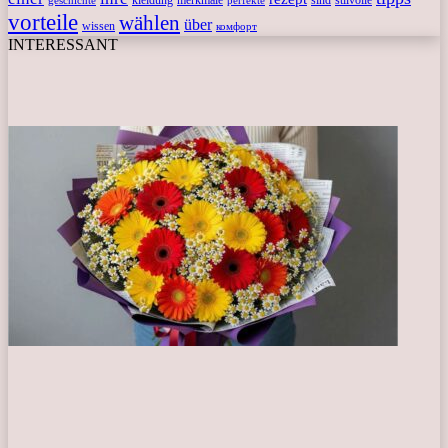
vorteile
wählen
über
wissen
комфорт
INTERESSANT