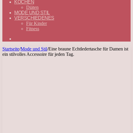
KOCHEN
Diäten
MODE UND STIL
VERSCHIEDENES
Für Kinder
Fitness
Suchen
nach
Startseite
/
Mode und Stil
/
Eine braune Echtledertasche für Damen ist
ein stilvolles Accessoire für jeden Tag.