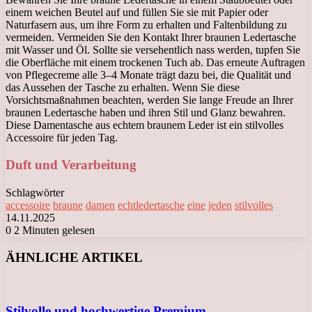
einem weichen Beutel auf und füllen Sie sie mit Papier oder
Naturfasern aus, um ihre Form zu erhalten und Faltenbildung zu
vermeiden. Vermeiden Sie den Kontakt Ihrer braunen Ledertasche
mit Wasser und Öl. Sollte sie versehentlich nass werden, tupfen Sie
die Oberfläche mit einem trockenen Tuch ab. Das erneute Auftragen
von Pflegecreme alle 3–4 Monate trägt dazu bei, die Qualität und
das Aussehen der Tasche zu erhalten. Wenn Sie diese
Vorsichtsmaßnahmen beachten, werden Sie lange Freude an Ihrer
braunen Ledertasche haben und ihren Stil und Glanz bewahren.
Diese Damentasche aus echtem braunem Leder ist ein stilvolles
Accessoire für jeden Tag.
Duft und Verarbeitung
Schlagwörter
accessoire
braune
damen
echtledertasche
eine
jeden
stilvolles
14.11.2025
0
2 Minuten gelesen
Facebook
X
LinkedIn
Tumblr
Pinterest
Reddit
VKontakte
Odnoklassniki
Messenger
Messenger
WhatsApp
Telegram
Viber
ÄHNLICHE ARTIKEL
Stilvolle und hochwertige Premium-