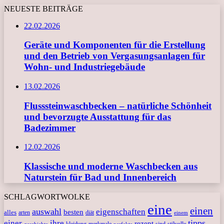
NEUESTE BEITRÄGE
22.02.2026
Geräte und Komponenten für die Erstellung
und den Betrieb von Vergasungsanlagen für
Wohn- und Industriegebäude
13.02.2026
Flusssteinwaschbecken – natürliche Schönheit
und bevorzugte Ausstattung für das
Badezimmer
12.02.2026
Klassische und moderne Waschbecken aus
Naturstein für Bad und Innenbereich
SCHLAGWORTWOLKE
eine
einen
auswahl
eigenschaften
besten
alles
arten
diät
einem
tipps
einer
ihre
rezept
kleidung
merkmale
sind
stilvolle
geschichte
perfekte