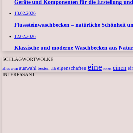
Geräte und Komponenten für die Erstellung und
13.02.2026
Flusssteinwaschbecken – natürliche Schönheit u
12.02.2026
Klassische und moderne Waschbecken aus Naturs
SCHLAGWORTWOLKE
eine
einen
auswahl
eigenschaften
ei
besten
alles
arten
diät
einem
INTERESSANT