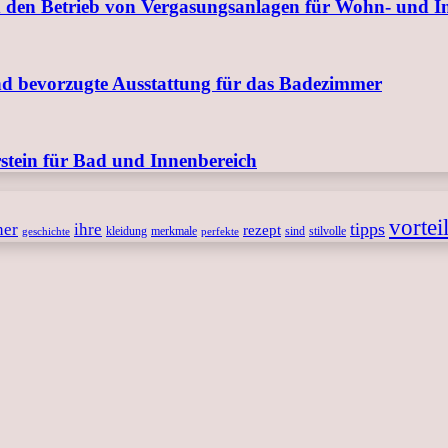
 den Betrieb von Vergasungsanlagen für Wohn- und I
nd bevorzugte Ausstattung für das Badezimmer
tein für Bad und Innenbereich
vortei
tipps
ner
ihre
rezept
kleidung
merkmale
sind
stilvolle
geschichte
perfekte