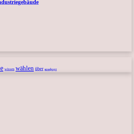
ndustriegebäude
le
wählen
über
wissen
комфорт