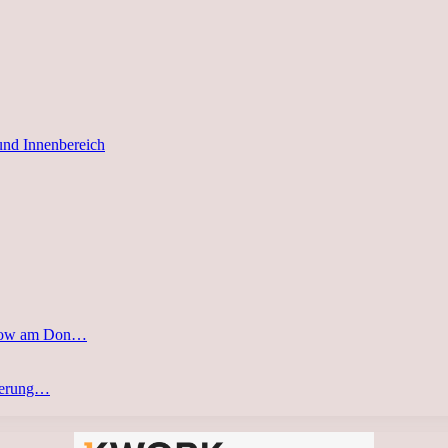
und Innenbereich
stow am Don…
eferung…