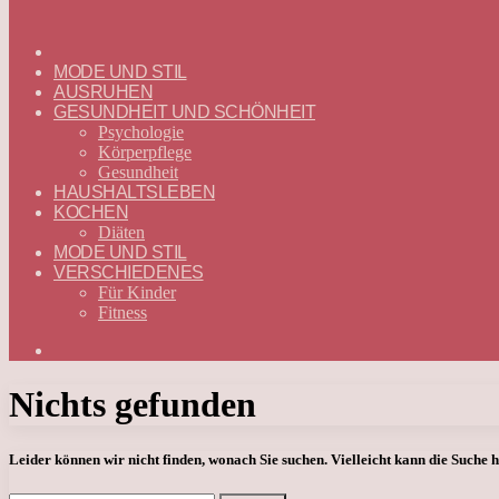
ГЛАВНАЯ
—
MODE UND STIL
DEUTSCH
AUSRUHEN
GESUNDHEIT UND SCHÖNHEIT
Psychologie
Körperpflege
Gesundheit
HAUSHALTSLEBEN
KOCHEN
Diäten
MODE UND STIL
VERSCHIEDENES
Für Kinder
Fitness
Suchen
nach
Nichts gefunden
Leider können wir nicht finden, wonach Sie suchen. Vielleicht kann die Suche h