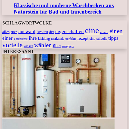
Klassische und moderne Waschbecken aus
Naturstein für Bad und Innenbereich
SCHLAGWORTWOLKE
eine
einen
auswahl
eigenschaften
besten
alles
arten
diät
einem
tipps
einer
ihre
rezept
kleidung
merkmale
sind
stilvolle
geschichte
perfekte
vorteile
wählen
über
wissen
комфорт
INTERESSANT