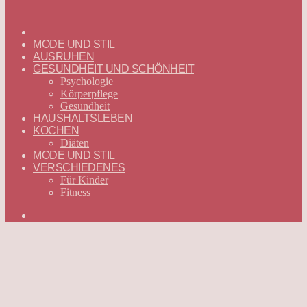
ГЛАВНАЯ
—
MODE UND STIL
DEUTSCH
AUSRUHEN
GESUNDHEIT UND SCHÖNHEIT
Psychologie
Körperpflege
Gesundheit
HAUSHALTSLEBEN
KOCHEN
Diäten
MODE UND STIL
VERSCHIEDENES
Für Kinder
Fitness
Suchen
nach