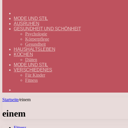
ГЛАВНАЯ
—
MODE UND STIL
DEUTSCH
AUSRUHEN
GESUNDHEIT UND SCHÖNHEIT
Psychologie
Körperpflege
Gesundheit
HAUSHALTSLEBEN
KOCHEN
Diäten
MODE UND STIL
VERSCHIEDENES
Für Kinder
Fitness
Suchen
nach
Startseite
/
einem
einem
Fitness