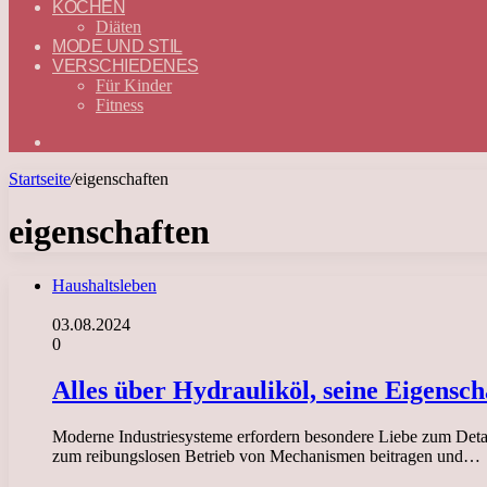
KOCHEN
Diäten
MODE UND STIL
VERSCHIEDENES
Für Kinder
Fitness
Suchen
nach
Startseite
/
eigenschaften
eigenschaften
Haushaltsleben
03.08.2024
0
Alles über Hydrauliköl, seine Eigens
Moderne Industriesysteme erfordern besondere Liebe zum Detail
zum reibungslosen Betrieb von Mechanismen beitragen und…