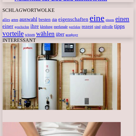
SCHLAGWORTWOLKE
eine
einen
auswahl
eigenschaften
besten
alles
arten
diät
einem
tipps
einer
ihre
rezept
kleidung
merkmale
sind
stilvolle
geschichte
perfekte
vorteile
wählen
über
wissen
комфорт
INTERESSANT