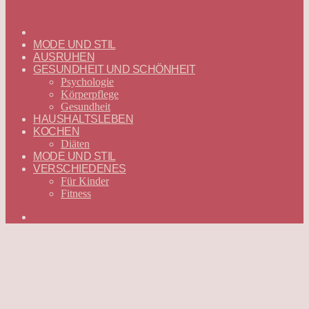
ГЛАВНАЯ
—
MODE UND STIL
DEUTSCH
AUSRUHEN
GESUNDHEIT UND SCHÖNHEIT
Psychologie
Körperpflege
Gesundheit
HAUSHALTSLEBEN
KOCHEN
Diäten
MODE UND STIL
VERSCHIEDENES
Für Kinder
Fitness
Suchen
nach