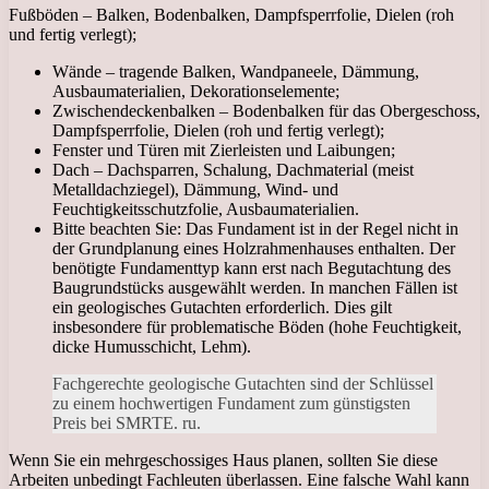
Fußböden – Balken, Bodenbalken, Dampfsperrfolie, Dielen (roh
und fertig verlegt);
Wände – tragende Balken, Wandpaneele, Dämmung,
Ausbaumaterialien, Dekorationselemente;
Zwischendeckenbalken – Bodenbalken für das Obergeschoss,
Dampfsperrfolie, Dielen (roh und fertig verlegt);
Fenster und Türen mit Zierleisten und Laibungen;
Dach – Dachsparren, Schalung, Dachmaterial (meist
Metalldachziegel), Dämmung, Wind- und
Feuchtigkeitsschutzfolie, Ausbaumaterialien.
Bitte beachten Sie: Das Fundament ist in der Regel nicht in
der Grundplanung eines Holzrahmenhauses enthalten. Der
benötigte Fundamenttyp kann erst nach Begutachtung des
Baugrundstücks ausgewählt werden. In manchen Fällen ist
ein geologisches Gutachten erforderlich. Dies gilt
insbesondere für problematische Böden (hohe Feuchtigkeit,
dicke Humusschicht, Lehm).
Fachgerechte geologische Gutachten sind der Schlüssel
zu einem hochwertigen Fundament zum günstigsten
Preis bei SMRTE. ru.
Wenn Sie ein mehrgeschossiges Haus planen, sollten Sie diese
Arbeiten unbedingt Fachleuten überlassen. Eine falsche Wahl kann