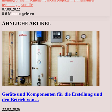
montagephasen
nachteile
nuancen
projekten
rahmenhäuser
technologie
vorteile
07.09.2022
0
6 Minuten gelesen
Facebook
X
LinkedIn
Tumblr
Pinterest
Reddit
VKontakte
Odnoklassniki
Messenger
Messenger
WhatsApp
Telegram
Viber
ÄHNLICHE ARTIKEL
Geräte und Komponenten für die Erstellung und
den Betrieb von…
22.02.2026