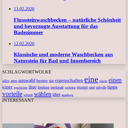
13.02.2026
Flusssteinwaschbecken – natürliche Schönheit
und bevorzugte Ausstattung für das
Badezimmer
12.02.2026
Klassische und moderne Waschbecken aus
Naturstein für Bad und Innenbereich
SCHLAGWORTWOLKE
eine
einen
auswahl
eigenschaften
besten
alles
arten
diät
einem
tipps
einer
ihre
rezept
kleidung
merkmale
sind
stilvolle
geschichte
perfekte
vorteile
wählen
über
wissen
комфорт
INTERESSANT