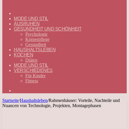
ГЛАВНАЯ
—
MODE UND STIL
DEUTSCH
AUSRUHEN
GESUNDHEIT UND SCHÖNHEIT
Psychologie
Körperpflege
Gesundheit
HAUSHALTSLEBEN
KOCHEN
Diäten
MODE UND STIL
VERSCHIEDENES
Für Kinder
Fitness
Suchen
nach
Startseite
/
Haushaltsleben
/
Rahmenhäuser: Vorteile, Nachteile und
Nuancen von Technologie, Projekten, Montagephasen