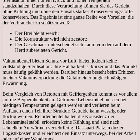
Sterilisation unter hohem Druck und hoher Temperatur
standzuhalten. Durch diese Verarbeitung können Sie das Gericht
ohne Kühlung und ohne den Einsatz starker Konservierungsstoffe
konservieren. Das Ergebnis ist eine ganze Reihe von Vorteilen, die
der Verbraucher zu schätzen weiß:
Der Brei bleibt weich;
Die Kornstruktur wird nicht zerstört;
Der Geschmack unterscheidet sich kaum von dem auf dem
Herd zubereiteten Gericht.
Vakuumbeutel bieten Schutz vor Luft, bieten jedoch keine
vollständige Sterilisation: Ihre Haltbarkeit ist kürzer und das Produkt
muss häufig gekühlt werden. Darüber hinaus besteht beim Erhitzen
in einer Vakuumverpackung die Gefahr einer ungleichmäßigen
Erwärmung.
Beim Vergleich von Retorten mit Gefriergeräten kommt es vor allem
auf die Bequemlichkeit an. Gefrorene Lebensmittel müssen bei
niedrigen Temperaturen gelagert werden und verlieren beim
Auftauen einen Teil ihrer Struktur: Getreide kann wässrig oder
flockig werden. Retortenbeutel halten die Konsistenz der
Lebensmittel stabil, erfordern keine Kühlung und sind nach
schnellem Aufwärmen verzehrfertig. Das spart Platz, reduziert
Logistikkosten und erleichtert den Einsatz unterwegs, bei der Arbeit
oder auf einer Wanderung.