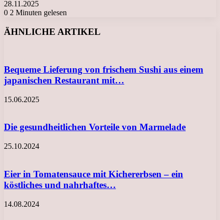
28.11.2025
0
2 Minuten gelesen
Facebook
X
LinkedIn
Tumblr
Pinterest
Reddit
VKontakte
Odnoklassniki
Messenger
Messenger
WhatsApp
Telegram
Viber
ÄHNLICHE ARTIKEL
Bequeme Lieferung von frischem Sushi aus einem
japanischen Restaurant mit…
15.06.2025
Die gesundheitlichen Vorteile von Marmelade
25.10.2024
Eier in Tomatensauce mit Kichererbsen – ein
köstliches und nahrhaftes…
14.08.2024