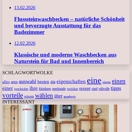
13.02.2026
Flusssteinwaschbecken – natürliche Schönheit
und bevorzugte Ausstattung für das
Badezimmer
12.02.2026
Klassische und moderne Waschbecken aus
Naturstein für Bad und Innenbereich
SCHLAGWORTWOLKE
eine
einen
auswahl
eigenschaften
besten
alles
arten
diät
einem
tipps
einer
ihre
rezept
kleidung
merkmale
sind
stilvolle
geschichte
perfekte
vorteile
wählen
über
wissen
комфорт
INTERESSANT