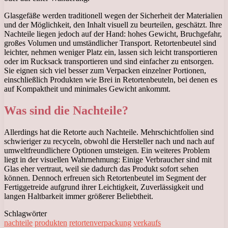
Glasgefäße werden traditionell wegen der Sicherheit der Materialien
und der Möglichkeit, den Inhalt visuell zu beurteilen, geschätzt. Ihre
Nachteile liegen jedoch auf der Hand: hohes Gewicht, Bruchgefahr,
großes Volumen und umständlicher Transport. Retortenbeutel sind
leichter, nehmen weniger Platz ein, lassen sich leicht transportieren
oder im Rucksack transportieren und sind einfacher zu entsorgen.
Sie eignen sich viel besser zum Verpacken einzelner Portionen,
einschließlich Produkten wie Brei in Retortenbeuteln, bei denen es
auf Kompaktheit und minimales Gewicht ankommt.
Was sind die Nachteile?
Allerdings hat die Retorte auch Nachteile. Mehrschichtfolien sind
schwieriger zu recyceln, obwohl die Hersteller nach und nach auf
umweltfreundlichere Optionen umsteigen. Ein weiteres Problem
liegt in der visuellen Wahrnehmung: Einige Verbraucher sind mit
Glas eher vertraut, weil sie dadurch das Produkt sofort sehen
können. Dennoch erfreuen sich Retortenbeutel im Segment der
Fertiggetreide aufgrund ihrer Leichtigkeit, Zuverlässigkeit und
langen Haltbarkeit immer größerer Beliebtheit.
Schlagwörter
nachteile
produkten
retortenverpackung
verkaufs