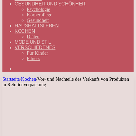
GESUNDHEIT UND SCHÖNHEIT
Psychologie
Körperpflege
Gesundheit
HAUSHALTSLEBEN
KOCHEN
Diäten
MODE UND STIL
VERSCHIEDENES
Für Kinder
Fitness
Suchen
nach
Startseite
/
Kochen
/
Vor- und Nachteile des Verkaufs von Produkten
in Retortenverpackung