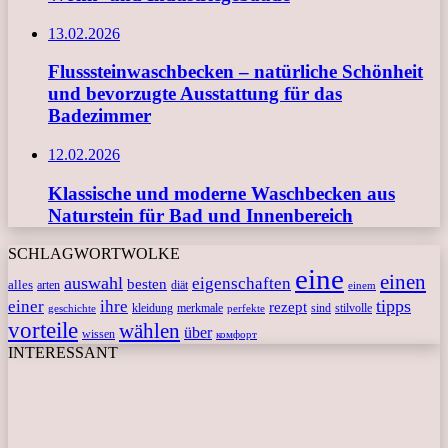
13.02.2026
Flusssteinwaschbecken – natürliche Schönheit
und bevorzugte Ausstattung für das
Badezimmer
12.02.2026
Klassische und moderne Waschbecken aus
Naturstein für Bad und Innenbereich
SCHLAGWORTWOLKE
eine
einen
auswahl
eigenschaften
besten
alles
arten
diät
einem
tipps
einer
ihre
rezept
kleidung
merkmale
sind
stilvolle
geschichte
perfekte
vorteile
wählen
über
wissen
комфорт
INTERESSANT