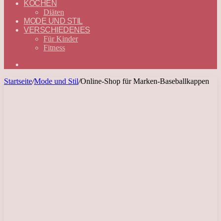
KOCHEN
Diäten
MODE UND STIL
VERSCHIEDENES
Für Kinder
Fitness
Suchen
nach
Startseite
/
Mode und Stil
/
Online-Shop für Marken-Baseballkappen