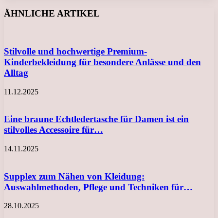
Facebook
X
LinkedIn
Tumblr
Pinterest
Reddit
VKontakte
Odnoklassniki
Messenger
Messenger
WhatsApp
Telegram
Viber
ÄHNLICHE ARTIKEL
Stilvolle und hochwertige Premium-
Kinderbekleidung für besondere Anlässe und den
Alltag
11.12.2025
Eine braune Echtledertasche für Damen ist ein
stilvolles Accessoire für…
14.11.2025
Supplex zum Nähen von Kleidung:
Auswahlmethoden, Pflege und Techniken für…
28.10.2025