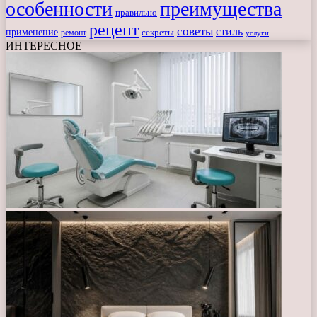
особенности
преимущества
правильно
рецепт
советы
стиль
применение
ремонт
секреты
услуги
ИНТЕРЕСНОЕ