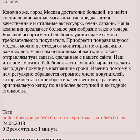
голове.
Конечно же, город Москва достаточно большой, но найти
специализированные магазины, где предлагаются
качественные и стильные аксессуары, очень сложно. Наша
компания предлагает большое разнообразие такого товара.
Большой ассортимент бейсболок удивит даже самого
требовательного покупателя. Приобрести понравившуюся
модель, можно не отходя от монитора и не отрываясь от
важных дел. Если вам необходима область, мы также
отправляем туда заказы, сделанные с нашего сайта. Наш
интернет магазин бейсболок – это лучший вариант сделать
выгодную покупку в кратчайшие сроки. Именно поэтому к
нам регулярно обращается огромное число покупателей,
которые мечтают приобрести качественную, красивую,
оригинальную кепку по наиболее доступной и выгодной
стоимости.
Теги
online
брендовые бейсболки
интернет магазин бейсболок
24.04.2018
0
Время чтения: 1 минута
Facebook
X
LinkedIn
Tumblr
Pinterest
Reddit
Вконтакте
Одноклассники
Messenger
Messenger
WhatsApp
Telegram
Viber