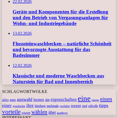
22.02.2026
Geräte und Komponenten für die Erstellung
und den Betrieb von Vergasungsanlagen für
Wohn- und Industriegebäude
13.02.2026
Flusssteinwaschbecken – natürliche Schönheit
und bevorzugte Ausstattung für das
Badezimmer
12.02.2026
Klassische und moderne Waschbecken aus
Naturstein für Bad und Innenbereich
SCHLAGWORTWOLKE
eine
einen
auswahl
eigenschaften
besten
alles
arten
diät
einem
tipps
einer
ihre
rezept
kleidung
merkmale
sind
stilvolle
geschichte
perfekte
vorteile
wählen
über
wissen
комфорт
INTERESSANT