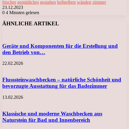
frisches
gemütliches
gestalten
hellgelben
wänden
zimmer
23.12.2023
0
4 Minuten gelesen
Facebook
X
LinkedIn
Tumblr
Pinterest
Reddit
VKontakte
Odnoklassniki
Messenger
Messenger
WhatsApp
Telegram
Viber
ÄHNLICHE ARTIKEL
Geräte und Komponenten für die Erstellung und
den Betrieb von…
22.02.2026
Flusssteinwaschbecken – natürliche Schönheit und
bevorzugte Ausstattung für das Badezimmer
13.02.2026
Klassische und moderne Waschbecken aus
Naturstein für Bad und Innenbereich