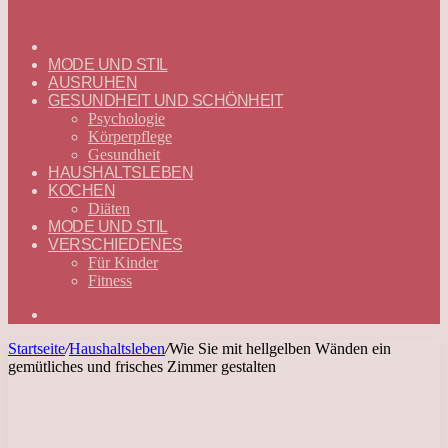
ГЛАВНАЯ
—
MODE UND STIL
DEUTSCH
AUSRUHEN
GESUNDHEIT UND SCHÖNHEIT
Psychologie
Körperpflege
Gesundheit
HAUSHALTSLEBEN
KOCHEN
Diäten
MODE UND STIL
VERSCHIEDENES
Für Kinder
Fitness
Suchen
nach
Startseite
/
Haushaltsleben
/
Wie Sie mit hellgelben Wänden ein
gemütliches und frisches Zimmer gestalten