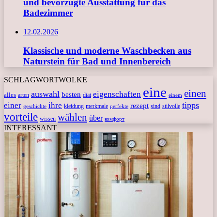
und bevorzugte Ausstattung für das
Badezimmer
12.02.2026
Klassische und moderne Waschbecken aus
Naturstein für Bad und Innenbereich
SCHLAGWORTWOLKE
eine
einen
auswahl
eigenschaften
besten
alles
arten
diät
einem
tipps
einer
ihre
rezept
kleidung
merkmale
sind
stilvolle
geschichte
perfekte
vorteile
wählen
über
wissen
комфорт
INTERESSANT