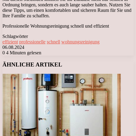
Ordnung bringen, sondern es auch lange sauber halten. Nutzen Sie
diese Tipps, um einen komfortablen und sicheren Raum für Sie und
Ihre Familie zu schaffen.
Professionelle Wohnungsreinigung schnell und effizient
Schlagwörter
effizient
professionelle
schnell
wohnungsreinigung
06.08.2024
0
4 Minuten gelesen
Facebook
X
LinkedIn
Tumblr
Pinterest
Reddit
VKontakte
Odnoklassniki
Messenger
Messenger
WhatsApp
Telegram
Viber
ÄHNLICHE ARTIKEL