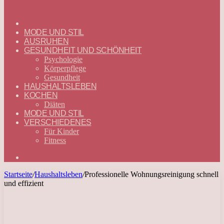
ГЛАВНАЯ
—
MODE UND STIL
DEUTSCH
AUSRUHEN
GESUNDHEIT UND SCHÖNHEIT
Psychologie
Körperpflege
Gesundheit
HAUSHALTSLEBEN
KOCHEN
Diäten
MODE UND STIL
VERSCHIEDENES
Für Kinder
Fitness
Suchen
nach
Startseite
/
Haushaltsleben
/
Professionelle Wohnungsreinigung schnell
und effizient