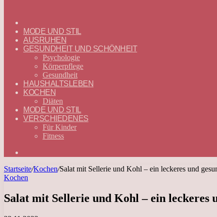
ГЛАВНАЯ
—
MODE UND STIL
DEUTSCH
AUSRUHEN
GESUNDHEIT UND SCHÖNHEIT
Psychologie
Körperpflege
Gesundheit
HAUSHALTSLEBEN
KOCHEN
Diäten
MODE UND STIL
VERSCHIEDENES
Für Kinder
Fitness
Suchen
nach
Startseite
/
Kochen
/
Salat mit Sellerie und Kohl – ein leckeres und gesu
Kochen
Salat mit Sellerie und Kohl – ein leckeres