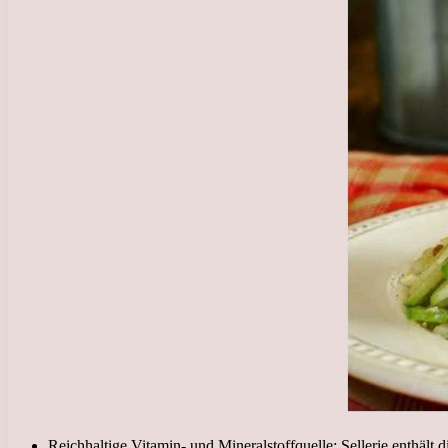
Reichhaltige Vitamin- und Mineralstoffquelle: Sellerie enthäl