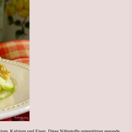
esium, Kalzium und Eisen. Diese Nährstoffe unterstützen gesunde