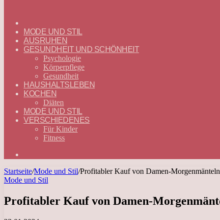
ГЛАВНАЯ
—
MODE UND STIL
DEUTSCH
AUSRUHEN
GESUNDHEIT UND SCHÖNHEIT
Psychologie
Körperpflege
Gesundheit
HAUSHALTSLEBEN
KOCHEN
Diäten
MODE UND STIL
VERSCHIEDENES
Für Kinder
Fitness
Suchen
nach
Startseite
/
Mode und Stil
/
Profitabler Kauf von Damen-Morgenmänteln i
Mode und Stil
Profitabler Kauf von Damen-Morgenmäntel