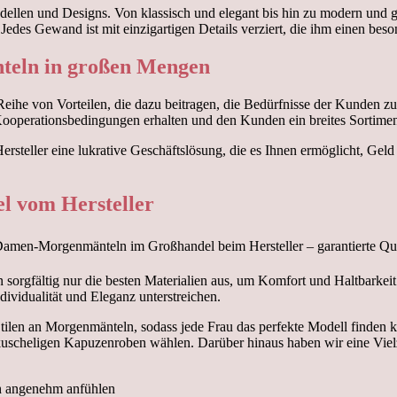
llen und Designs. Von klassisch und elegant bis hin zu modern und gew
t. Jedes Gewand ist mit einzigartigen Details verziert, die ihm einen b
teln in großen Mengen
e von Vorteilen, die dazu beitragen, die Bedürfnisse der Kunden zu er
ooperationsbedingungen erhalten und den Kunden ein breites Sortiment
teller eine lukrative Geschäftslösung, die es Ihnen ermöglicht, Geld 
l vom Hersteller
n sorgfältig nur die besten Materialien aus, um Komfort und Haltbarke
ndividualität und Eleganz unterstreichen.
tilen an Morgenmänteln, sodass jede Frau das perfekte Modell finden k
scheligen Kapuzenroben wählen. Darüber hinaus haben wir eine Vielza
ch angenehm anfühlen