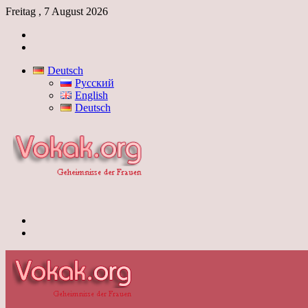
Freitag , 7 August 2026
Anmelden
Skin
umschalten
Deutsch
Русский
English
Deutsch
Menü
Skin
umschalten