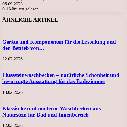
06.09.2023
0
4 Minuten gelesen
Facebook
X
LinkedIn
Tumblr
Pinterest
Reddit
VKontakte
Odnoklassniki
Messenger
Messenger
WhatsApp
Telegram
Viber
ÄHNLICHE ARTIKEL
Geräte und Komponenten für die Erstellung und
den Betrieb von…
22.02.2026
Flusssteinwaschbecken – natürliche Schönheit und
bevorzugte Ausstattung für das Badezimmer
13.02.2026
Klassische und moderne Waschbecken aus
Naturstein für Bad und Innenbereich
12.02.2026