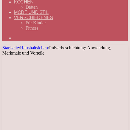
KOCHEN
Diäten
MODE UND STIL
VERSCHIEDENES
Für Kinder
Fitness
Suchen
nach
Startseite
/
Haushaltsleben
/
Pulverbeschichtung: Anwendung,
Merkmale und Vorteile