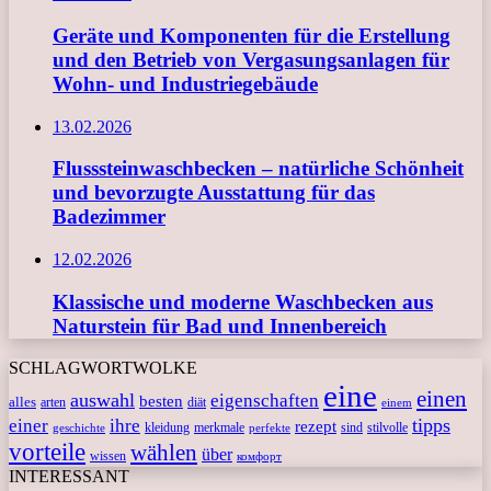
Geräte und Komponenten für die Erstellung
und den Betrieb von Vergasungsanlagen für
Wohn- und Industriegebäude
13.02.2026
Flusssteinwaschbecken – natürliche Schönheit
und bevorzugte Ausstattung für das
Badezimmer
12.02.2026
Klassische und moderne Waschbecken aus
Naturstein für Bad und Innenbereich
SCHLAGWORTWOLKE
eine
einen
auswahl
eigenschaften
besten
alles
arten
diät
einem
tipps
einer
ihre
rezept
kleidung
merkmale
sind
stilvolle
geschichte
perfekte
vorteile
wählen
über
wissen
комфорт
INTERESSANT