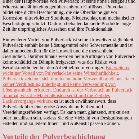
Einer der Hauptvorteile von Pulverlack ist seine hohe Festigkeit und
Widerstandsfähigkeit gegenüber äußeren Einflüssen. Pulverlack
bildet eine dichte Beschichtung, die die Oberfläche gut vor
Korrosion, ultravioletter Strahlung, Niederschlag und mechanischer
Beschädigung schützt. Dadurch behalten lackierte Produkte lange
Zeit ihr ursprüngliches Aussehen und ihre Funktionalität.
Ein weiterer Vorteil von Pulverlack ist seine Umweltverträglichkeit.
Pulverlack enthält keine Lösungsmittel oder Schwermetalle und ist
daher unbedenklich für die Umwelt und die menschliche
Gesundheit. Darüber hinaus werden beim Auftragen von Pulverlack
keine schädlichen Dämpfe freigesetzt, was das Risiko von
Berufskrankheiten bei den Arbeitnehmern verringert
Ein weiterer
wichtiger Vorteil von Pulverlack ist seine Wirtschaftlichkeit.
Pulverlack zeichnet sich durch eine hohe Verwendbarkeit aus, da er
keiner Verdunstung unterliegt und keine Verwendung von
Lösungsmitteln erfordert. Dadurch ist der Verbrauch an Pulverlack
minimal, was die Materialkosten senkt und die Zeit des
Lackiervorgangs verkürzt
es ist auch erwähnenswert, dass
Pulverlack über eine große Auswahl an Farben und
Veredelungseffekten verfügt. Es kann matt, glänzend, strukturiert
oder metallisch sein, sodass Sie eine Vielzahl von Designlösungen
erstellen und zu jedem Innen- und Außenstil passen können.
Vorteile der Pulverbeschichtung