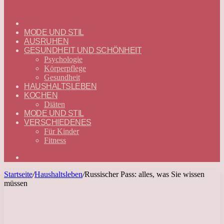
ГЛАВНАЯ
—
MODE UND STIL
DEUTSCH
AUSRUHEN
GESUNDHEIT UND SCHÖNHEIT
Psychologie
Körperpflege
Gesundheit
HAUSHALTSLEBEN
KOCHEN
Diäten
MODE UND STIL
VERSCHIEDENES
Für Kinder
Fitness
Suchen
nach
Startseite
/
Haushaltsleben
/
Russischer Pass: alles, was Sie wissen
müssen