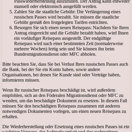
Passwiederherstellung auszufüllen. Der Antrag kann entweder
manuell oder elektronisch ausgefüllt werden.
Zahlen Sie die staatliche Gebühr: Die Verlängerung eines
russischen Passes wird bezahlt. Sie müssen die staatliche
Gebühr gemäß den festgelegten Tarifen entrichten.
Besorgen Sie sich einen neuen Reisepass: Nachdem Sie Ihren
Antrag eingereicht und die Gebühr bezahlt haben, wird Ihnen
ein vorläufiger Reisepass ausgestellt. Der endgültige
Reisepass wird nach einer bestimmten Zeit (normalerweise
mehrere Wochen) fertig sein und Sie können ihn beim
Bundesmigrationsdienst oder MFC abholen.
Bitte beachten Sie, dass Sie bei Verlust Ihres russischen Passes auch
die Bank, bei der Sie ein Konto haben, sowie andere
Organisationen, bei denen Sie Kunde sind oder Verträge haben,
informieren müssen.
Wenn Ihr russischer Reisepass beschädigt ist, wird außerdem
empfohlen, sich an den Föderalen Migrationsdienst oder MFC zu
wenden, um das beschädigte Dokument zu ersetzen. In diesem Fall
müssen Sie den beschädigten Reisepass zusammen mit anderen
notwendigen Dokumenten vorlegen, um einen neuen Reisepass zu
erhalten.
Die Wiederherstellung oder Ersetzung eines russischen Passes ist ein
wichtiger Vorgang, der Aufmerksamkeit und den rechtzeitigen