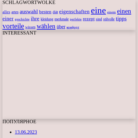
SCHLAGWORTWOLKE
eine
einen
auswahl
eigenschaften
besten
alles
arten
diät
einem
tipps
einer
ihre
rezept
kleidung
merkmale
sind
stilvolle
geschichte
perfekte
vorteile
wählen
über
wissen
комфорт
INTERESSANT
ПОПУЛЯРНОЕ
13.06.2023