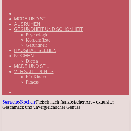
ГЛАВНАЯ
—
MODE UND STIL
DEUTSCH
AUSRUHEN
GESUNDHEIT UND SCHÖNHEIT
Psychologie
Körperpflege
Gesundheit
HAUSHALTSLEBEN
KOCHEN
Diäten
MODE UND STIL
VERSCHIEDENES
Für Kinder
Fitness
Suchen
nach
Startseite
/
Kochen
/
Fleisch nach französischer Art – exquisiter
Geschmack und unvergleichlicher Genuss