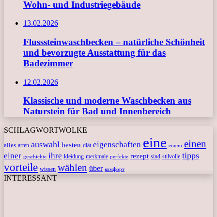
Wohn- und Industriegebäude
13.02.2026
Flusssteinwaschbecken – natürliche Schönheit
und bevorzugte Ausstattung für das
Badezimmer
12.02.2026
Klassische und moderne Waschbecken aus
Naturstein für Bad und Innenbereich
SCHLAGWORTWOLKE
eine
einen
auswahl
eigenschaften
besten
alles
arten
diät
einem
tipps
einer
ihre
rezept
kleidung
merkmale
sind
stilvolle
geschichte
perfekte
vorteile
wählen
über
wissen
комфорт
INTERESSANT