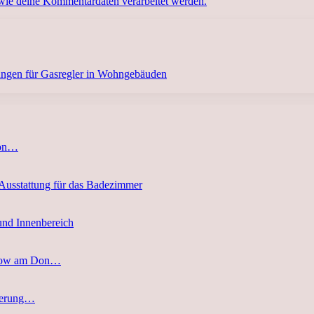
 wie deine Kommentardaten verarbeitet werden.
zungen für Gasregler in Wohngebäuden
von…
 Ausstattung für das Badezimmer
und Innenbereich
stow am Don…
eferung…