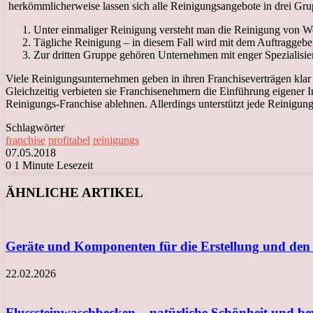
herkömmlicherweise lassen sich alle Reinigungsangebote in drei Grup
Unter einmaliger Reinigung versteht man die Reinigung von W
Tägliche Reinigung – in diesem Fall wird mit dem Auftraggeber e
Zur dritten Gruppe gehören Unternehmen mit enger Spezialisier
Viele Reinigungsunternehmen geben in ihren Franchiseverträgen klar
Gleichzeitig verbieten sie Franchisenehmern die Einführung eigener
Reinigungs-Franchise ablehnen. Allerdings unterstützt jede Reinigung
Schlagwörter
franchise
profitabel
reinigungs
07.05.2018
0
1 Minute Lesezeit
Facebook
X
LinkedIn
Tumblr
Pinterest
Reddit
VKontakte
Odnoklassniki
Messenger
Messenger
WhatsApp
Telegram
Viber
ÄHNLICHE ARTIKEL
Geräte und Komponenten für die Erstellung und den
22.02.2026
Flusssteinwaschbecken – natürliche Schönheit und b