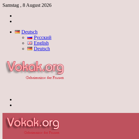
Samstag , 8 August 2026
Anmelden
Skin
umschalten
Deutsch
Русский
English
Deutsch
Menü
Skin
umschalten