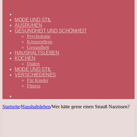
ГЛАВНАЯ
—
MODE UND STIL
DEUTSCH
AUSRUHEN
GESUNDHEIT UND SCHÖNHEIT
Psychologie
Körperpflege
Gesundheit
HAUSHALTSLEBEN
KOCHEN
Diäten
MODE UND STIL
VERSCHIEDENES
Für Kinder
Fitness
Suchen
nach
Startseite
/
Haushaltsleben
/
Wer hätte gerne einen Strauß Narzissen?