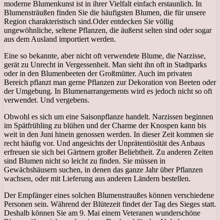
moderne Blumenkunst ist in ihrer Vielfalt einfach erstaunlich. In
Blumensträußen finden Sie die häufigsten Blumen, die für unsere
Region charakteristisch sind.
Oder entdecken Sie völlig
ungewöhnliche, seltene Pflanzen, die äußerst selten sind oder sogar
aus dem Ausland importiert werden.
Eine so bekannte, aber nicht oft verwendete Blume, die Narzisse,
gerät zu Unrecht in Vergessenheit. Man sieht ihn oft in Stadtparks
oder in den Blumenbeeten der Großmütter. Auch im privaten
Bereich pflanzt man gerne Pflanzen zur Dekoration von Beeten oder
der Umgebung. In Blumenarrangements wird es jedoch nicht so oft
verwendet. Und vergebens.
Obwohl es sich um eine Saisonpflanze handelt. Narzissen beginnen
im Spätfrühling zu blühen und der Charme der Knospen kann bis
weit in den Juni hinein genossen werden. In dieser Zeit kommen sie
recht häufig vor. Und angesichts der Unprätentiösität des Anbaus
erfreuen sie sich bei Gärtnern großer Beliebtheit. Zu anderen Zeiten
sind Blumen nicht so leicht zu finden. Sie müssen in
Gewächshäusern suchen, in denen das ganze Jahr über Pflanzen
wachsen, oder mit Lieferung aus anderen Ländern bestellen.
Der Empfänger eines solchen Blumenstraußes können verschiedene
Personen sein. Während der Blütezeit findet der Tag des Sieges statt.
Deshalb können Sie am 9. Mai einem Veteranen wunderschöne