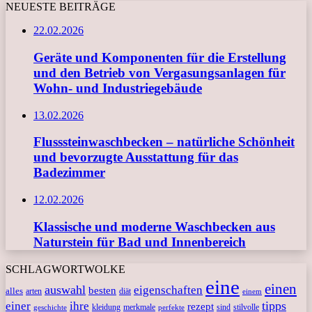
NEUESTE BEITRÄGE
22.02.2026
Geräte und Komponenten für die Erstellung
und den Betrieb von Vergasungsanlagen für
Wohn- und Industriegebäude
13.02.2026
Flusssteinwaschbecken – natürliche Schönheit
und bevorzugte Ausstattung für das
Badezimmer
12.02.2026
Klassische und moderne Waschbecken aus
Naturstein für Bad und Innenbereich
SCHLAGWORTWOLKE
eine
einen
auswahl
eigenschaften
besten
alles
arten
diät
einem
tipps
einer
ihre
rezept
kleidung
merkmale
sind
stilvolle
geschichte
perfekte