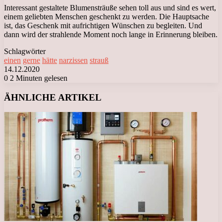
Interessant gestaltete Blumensträuße sehen toll aus und sind es wert,
einem geliebten Menschen geschenkt zu werden. Die Hauptsache
ist, das Geschenk mit aufrichtigen Wünschen zu begleiten. Und
dann wird der strahlende Moment noch lange in Erinnerung bleiben.
Schlagwörter
einen
gerne
hätte
narzissen
strauß
14.12.2020
0
2 Minuten gelesen
Facebook
X
LinkedIn
Tumblr
Pinterest
Reddit
VKontakte
Odnoklassniki
Messenger
Messenger
WhatsApp
Telegram
Viber
ÄHNLICHE ARTIKEL