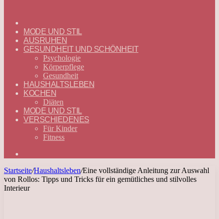
ГЛАВНАЯ
—
MODE UND STIL
DEUTSCH
AUSRUHEN
GESUNDHEIT UND SCHÖNHEIT
Psychologie
Körperpflege
Gesundheit
HAUSHALTSLEBEN
KOCHEN
Diäten
MODE UND STIL
VERSCHIEDENES
Für Kinder
Fitness
Suchen
nach
Startseite
/
Haushaltsleben
/
Eine vollständige Anleitung zur Auswahl
von Rollos: Tipps und Tricks für ein gemütliches und stilvolles
Interieur