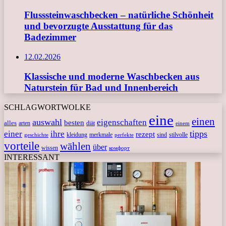
Flusssteinwaschbecken – natürliche Schönheit
und bevorzugte Ausstattung für das
Badezimmer
12.02.2026
Klassische und moderne Waschbecken aus
Naturstein für Bad und Innenbereich
SCHLAGWORTWOLKE
eine
einen
auswahl
eigenschaften
besten
alles
arten
diät
einem
tipps
einer
ihre
rezept
kleidung
merkmale
sind
stilvolle
geschichte
perfekte
vorteile
wählen
über
wissen
комфорт
INTERESSANT