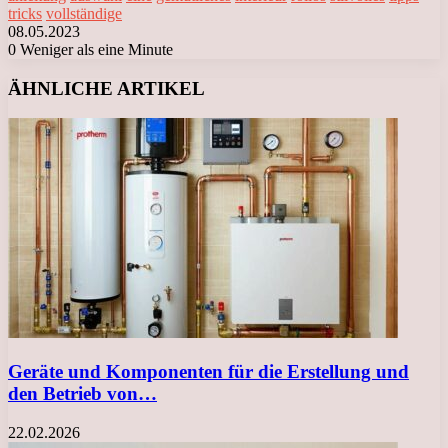
tricks
vollständige
08.05.2023
0
Weniger als eine Minute
Facebook
X
LinkedIn
Tumblr
Pinterest
Reddit
VKontakte
Odnoklassniki
Messenger
Messenger
WhatsApp
Telegram
Viber
ÄHNLICHE ARTIKEL
Geräte und Komponenten für die Erstellung und
den Betrieb von…
22.02.2026