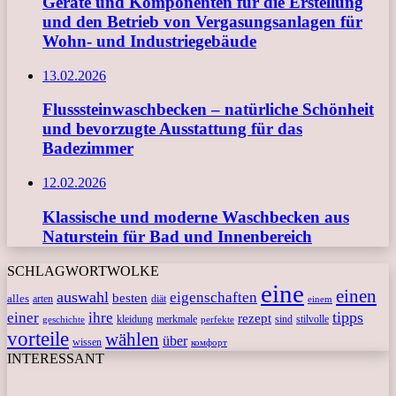
Geräte und Komponenten für die Erstellung
und den Betrieb von Vergasungsanlagen für
Wohn- und Industriegebäude
13.02.2026
Flusssteinwaschbecken – natürliche Schönheit
und bevorzugte Ausstattung für das
Badezimmer
12.02.2026
Klassische und moderne Waschbecken aus
Naturstein für Bad und Innenbereich
SCHLAGWORTWOLKE
eine
einen
auswahl
eigenschaften
besten
alles
arten
diät
einem
tipps
einer
ihre
rezept
kleidung
merkmale
sind
stilvolle
geschichte
perfekte
vorteile
wählen
über
wissen
комфорт
INTERESSANT