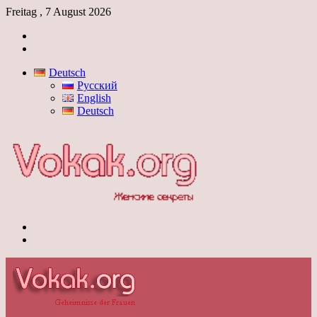
Freitag , 7 August 2026
Anmelden
Skin
umschalten
Deutsch
Русский
English
Deutsch
Menü
Skin
umschalten