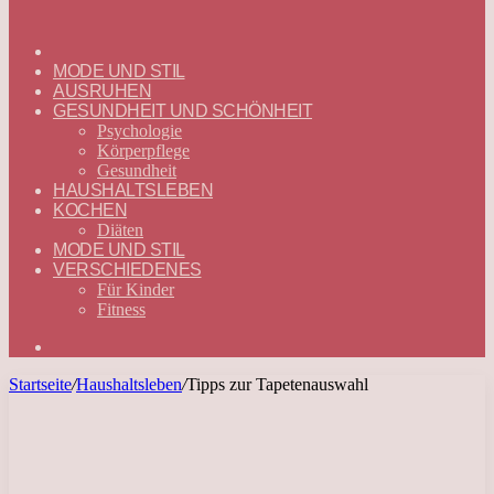
ГЛАВНАЯ
—
MODE UND STIL
DEUTSCH
AUSRUHEN
GESUNDHEIT UND SCHÖNHEIT
Psychologie
Körperpflege
Gesundheit
HAUSHALTSLEBEN
KOCHEN
Diäten
MODE UND STIL
VERSCHIEDENES
Für Kinder
Fitness
Suchen
nach
Startseite
/
Haushaltsleben
/
Tipps zur Tapetenauswahl