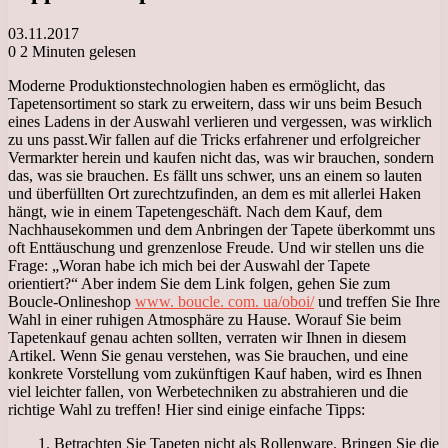
03.11.2017
0
2 Minuten gelesen
Moderne Produktionstechnologien haben es ermöglicht, das
Tapetensortiment so stark zu erweitern, dass wir uns beim Besuch
eines Ladens in der Auswahl verlieren und vergessen, was wirklich
zu uns passt.
Wir fallen auf die Tricks erfahrener und erfolgreicher
Vermarkter herein und kaufen nicht das, was wir brauchen, sondern
das, was sie brauchen. Es fällt uns schwer, uns an einem so lauten
und überfüllten Ort zurechtzufinden, an dem es mit allerlei Haken
hängt, wie in einem Tapetengeschäft. Nach dem Kauf, dem
Nachhausekommen und dem Anbringen der Tapete überkommt uns
oft Enttäuschung und grenzenlose Freude. Und wir stellen uns die
Frage: „Woran habe ich mich bei der Auswahl der Tapete
orientiert?“ Aber indem Sie dem Link folgen, gehen Sie zum
Boucle-Onlineshop
www. boucle. com. ua/oboi/
und treffen Sie Ihre
Wahl in einer ruhigen Atmosphäre zu Hause. Worauf Sie beim
Tapetenkauf genau achten sollten, verraten wir Ihnen in diesem
Artikel. Wenn Sie genau verstehen, was Sie brauchen, und eine
konkrete Vorstellung vom zukünftigen Kauf haben, wird es Ihnen
viel leichter fallen, von Werbetechniken zu abstrahieren und die
richtige Wahl zu treffen! Hier sind einige einfache Tipps:
1. Betrachten Sie Tapeten nicht als Rollenware. Bringen Sie die