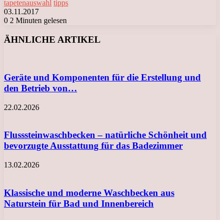
tapetenauswahl
tipps
03.11.2017
0
2 Minuten gelesen
Facebook
X
LinkedIn
Tumblr
Pinterest
Reddit
VKontakte
Odnoklassniki
Messenger
Messenger
WhatsApp
Telegram
Viber
ÄHNLICHE ARTIKEL
Geräte und Komponenten für die Erstellung und
den Betrieb von…
22.02.2026
Flusssteinwaschbecken – natürliche Schönheit und
bevorzugte Ausstattung für das Badezimmer
13.02.2026
Klassische und moderne Waschbecken aus
Naturstein für Bad und Innenbereich