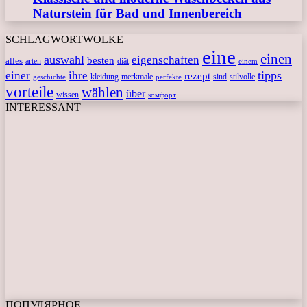
Naturstein für Bad und Innenbereich
SCHLAGWORTWOLKE
eine
einen
auswahl
eigenschaften
besten
alles
arten
diät
einem
tipps
einer
ihre
rezept
kleidung
merkmale
sind
stilvolle
geschichte
perfekte
vorteile
wählen
über
wissen
комфорт
INTERESSANT
ПОПУЛЯРНОЕ