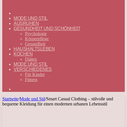
ГЛАВНАЯ
—
MODE UND STIL
DEUTSCH
AUSRUHEN
GESUNDHEIT UND SCHÖNHEIT
Psychologie
Körperpflege
Gesundheit
HAUSHALTSLEBEN
KOCHEN
Diäten
MODE UND STIL
VERSCHIEDENES
Für Kinder
Fitness
Suchen
nach
Startseite
/
Mode und Stil
/
Smart Casual Clothing – stilvolle und
bequeme Kleidung für einen modernen urbanen Lebensstil