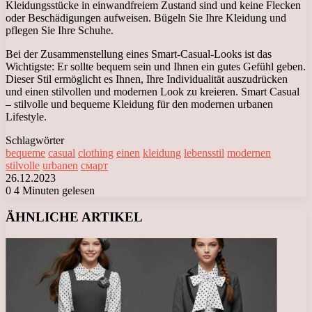
Kleidungsstücke in einwandfreiem Zustand sind und keine Flecken
oder Beschädigungen aufweisen. Bügeln Sie Ihre Kleidung und
pflegen Sie Ihre Schuhe.
Bei der Zusammenstellung eines Smart-Casual-Looks ist das
Wichtigste: Er sollte bequem sein und Ihnen ein gutes Gefühl geben.
Dieser Stil ermöglicht es Ihnen, Ihre Individualität auszudrücken
und einen stilvollen und modernen Look zu kreieren. Smart Casual
– stilvolle und bequeme Kleidung für den modernen urbanen
Lifestyle.
Schlagwörter
bequeme
casual
clothing
einen
kleidung
lebensstil
modernen
stilvolle
urbanen
смарт
26.12.2023
0
4 Minuten gelesen
Facebook
X
LinkedIn
Tumblr
Pinterest
Reddit
VKontakte
Odnoklassniki
Messenger
Messenger
WhatsApp
Telegram
Viber
ÄHNLICHE ARTIKEL