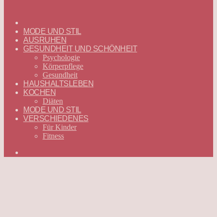
ГЛАВНАЯ
—
MODE UND STIL
DEUTSCH
AUSRUHEN
GESUNDHEIT UND SCHÖNHEIT
Psychologie
Körperpflege
Gesundheit
HAUSHALTSLEBEN
KOCHEN
Diäten
MODE UND STIL
VERSCHIEDENES
Für Kinder
Fitness
Suchen
nach