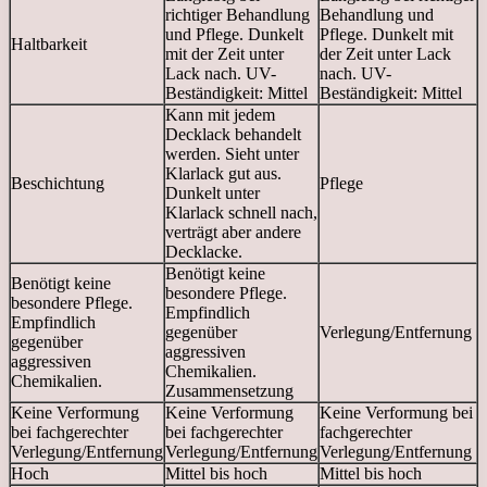
richtiger Behandlung
Behandlung und
und Pflege. Dunkelt
Pflege. Dunkelt mit
Haltbarkeit
mit der Zeit unter
der Zeit unter Lack
Lack nach. UV-
nach. UV-
Beständigkeit: Mittel
Beständigkeit: Mittel
Kann mit jedem
Decklack behandelt
werden. Sieht unter
Klarlack gut aus.
Beschichtung
Pflege
Dunkelt unter
Klarlack schnell nach,
verträgt aber andere
Decklacke.
Benötigt keine
Benötigt keine
besondere Pflege.
besondere Pflege.
Empfindlich
Empfindlich
gegenüber
Verlegung/Entfernung
gegenüber
aggressiven
aggressiven
Chemikalien.
Chemikalien.
Zusammensetzung
Keine Verformung
Keine Verformung
Keine Verformung bei
bei fachgerechter
bei fachgerechter
fachgerechter
Verlegung/Entfernung
Verlegung/Entfernung
Verlegung/Entfernung
Hoch
Mittel bis hoch
Mittel bis hoch