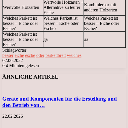
Wertvolle Holzarten +
Kombinierbar mit
Wertvolle Holzarten
Alternative zu teurer
anderen Holzarten
Eiche
Welches Parkett ist
Welches Parkett ist
Welches Parkett ist
besser – Eiche oder
besser – Eiche oder
besser – Eiche oder
Esche?
Esche?
Esche?
Welches Parkett ist
besser – Eiche oder
да
да
Esche?
Schlagwörter
besser
eiche
esche
oder
parkettbrett
welches
02.06.2022
0
4 Minuten gelesen
Facebook
X
LinkedIn
Tumblr
Pinterest
Reddit
VKontakte
Odnoklassniki
Messenger
Messenger
WhatsApp
Telegram
Viber
ÄHNLICHE ARTIKEL
Geräte und Komponenten für die Erstellung und
den Betrieb von…
22.02.2026