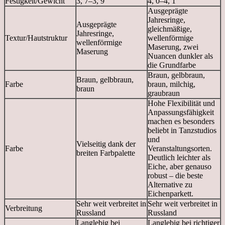
Festigkeit/Gewicht
3, 7–3, 9
4, 0–4, 1
Ausgeprägte
Jahresringe,
Ausgeprägte
gleichmäßige,
Jahresringe,
Textur/Hautstruktur
wellenförmige
wellenförmige
Maserung, zwei
Maserung
Nuancen dunkler als
die Grundfarbe
Braun, gelbbraun,
Braun, gelbbraun,
Farbe
braun, milchig,
braun
graubraun
Hohe Flexibilität und
Anpassungsfähigkeit
machen es besonders
beliebt in Tanzstudios
und
Vielseitig dank der
Farbe
Veranstaltungsorten.
breiten Farbpalette
Deutlich leichter als
Eiche, aber genauso
robust – die beste
Alternative zu
Eichenparkett.
Sehr weit verbreitet in
Sehr weit verbreitet in
Verbreitung
Russland
Russland
Langlebig bei
Langlebig bei richtiger