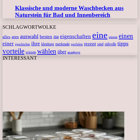
Klassische und moderne Waschbecken aus
Naturstein für Bad und Innenbereich
SCHLAGWORTWOLKE
eine
einen
auswahl
eigenschaften
besten
alles
arten
diät
einem
tipps
einer
ihre
rezept
kleidung
merkmale
sind
stilvolle
geschichte
perfekte
vorteile
wählen
über
wissen
комфорт
INTERESSANT