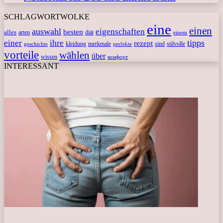
SCHLAGWORTWOLKE
eine
einen
auswahl
eigenschaften
besten
alles
arten
diät
einem
tipps
einer
ihre
rezept
kleidung
merkmale
sind
stilvolle
geschichte
perfekte
vorteile
wählen
über
wissen
комфорт
INTERESSANT