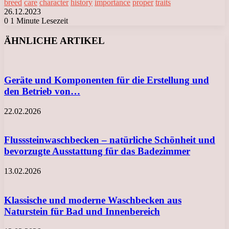
breed
care
character
history
importance
proper
traits
26.12.2023
0
1 Minute Lesezeit
Facebook
X
LinkedIn
Tumblr
Pinterest
Reddit
VKontakte
Odnoklassniki
Messenger
Messenger
WhatsApp
Telegram
Viber
ÄHNLICHE ARTIKEL
Geräte und Komponenten für die Erstellung und
den Betrieb von…
22.02.2026
Flusssteinwaschbecken – natürliche Schönheit und
bevorzugte Ausstattung für das Badezimmer
13.02.2026
Klassische und moderne Waschbecken aus
Naturstein für Bad und Innenbereich