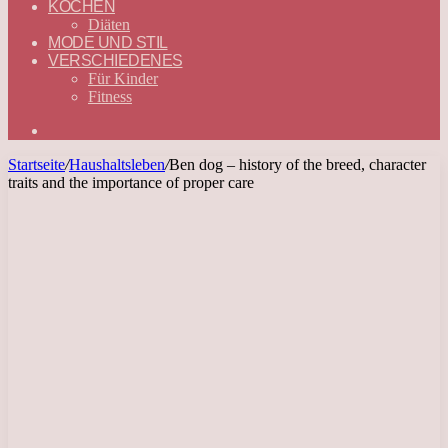
KOCHEN
Diäten
MODE UND STIL
VERSCHIEDENES
Für Kinder
Fitness
Suchen
nach
Startseite
/
Haushaltsleben
/
Ben dog – history of the breed, character
traits and the importance of proper care