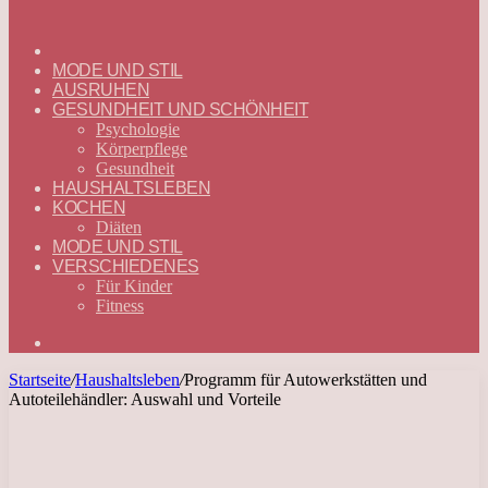
ГЛАВНАЯ
—
MODE UND STIL
DEUTSCH
AUSRUHEN
GESUNDHEIT UND SCHÖNHEIT
Psychologie
Körperpflege
Gesundheit
HAUSHALTSLEBEN
KOCHEN
Diäten
MODE UND STIL
VERSCHIEDENES
Für Kinder
Fitness
Suchen
nach
Startseite
/
Haushaltsleben
/
Programm für Autowerkstätten und
Autoteilehändler: Auswahl und Vorteile