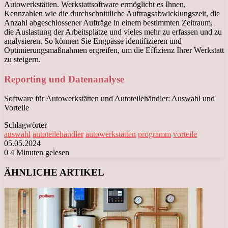
Autowerkstätten. Werkstattsoftware ermöglicht es Ihnen,
Kennzahlen wie die durchschnittliche Auftragsabwicklungszeit, die
Anzahl abgeschlossener Aufträge in einem bestimmten Zeitraum,
die Auslastung der Arbeitsplätze und vieles mehr zu erfassen und zu
analysieren. So können Sie Engpässe identifizieren und
Optimierungsmaßnahmen ergreifen, um die Effizienz Ihrer Werkstatt
zu steigern.
Reporting und Datenanalyse
Software für Autowerkstätten und Autoteilehändler: Auswahl und
Vorteile
Schlagwörter
auswahl
autoteilehändler
autowerkstätten
programm
vorteile
05.05.2024
0
4 Minuten gelesen
Facebook
X
LinkedIn
Tumblr
Pinterest
Reddit
VKontakte
Odnoklassniki
Messenger
Messenger
WhatsApp
Telegram
Viber
ÄHNLICHE ARTIKEL