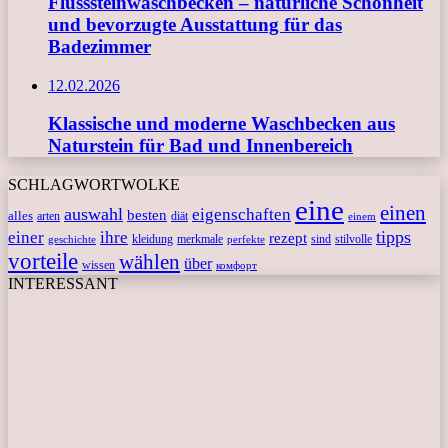
Flusssteinwaschbecken – natürliche Schönheit
und bevorzugte Ausstattung für das
Badezimmer
12.02.2026
Klassische und moderne Waschbecken aus
Naturstein für Bad und Innenbereich
SCHLAGWORTWOLKE
eine
einen
auswahl
eigenschaften
besten
alles
arten
diät
einem
tipps
einer
ihre
rezept
kleidung
merkmale
sind
stilvolle
geschichte
perfekte
vorteile
wählen
über
wissen
комфорт
INTERESSANT