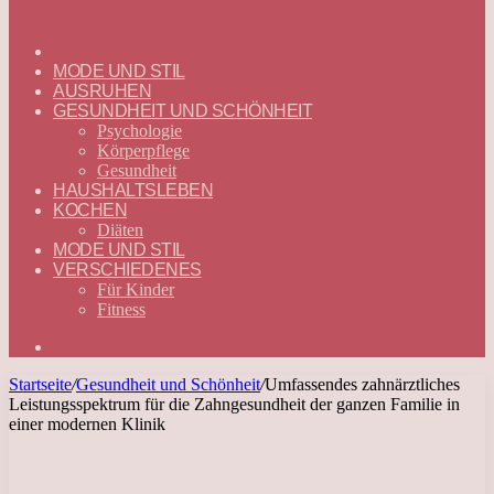
ГЛАВНАЯ
—
MODE UND STIL
DEUTSCH
AUSRUHEN
GESUNDHEIT UND SCHÖNHEIT
Psychologie
Körperpflege
Gesundheit
HAUSHALTSLEBEN
KOCHEN
Diäten
MODE UND STIL
VERSCHIEDENES
Für Kinder
Fitness
Suchen
nach
Startseite
/
Gesundheit und Schönheit
/
Umfassendes zahnärztliches
Leistungsspektrum für die Zahngesundheit der ganzen Familie in
einer modernen Klinik