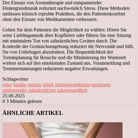
Der Einsatz von Aromatherapie und entspannender
Hintergrundmusik reduziert nachweislich Stress. Diese Methoden
umfassen klinisch erprobte Praktiken, die den Patientenkomfort
ohne den Einsatz von Medikamenten verbessern.
Geben Sie dem Patienten die Möglichkeit zu wählen: Hören Sie
seine Lieblingsmusik über Kopfhörer oder führen Sie eine Sitzung
mit minimalem Ton von zahnärztlichen Geräten durch. Die
Kontrolle der Geräuschumgebung reduziert die Nervosität und hilft,
Sie von Unbehagen abzulenken. Die Bequemlichkeit der
Terminplanung für Besuche und die Minimierung der Wartezeit
wirken sich auf den emotionalen Zustand aus. Voranmeldung und
Terminerinnerungen reduzieren negative Erwartungen.
Schlagwörter
einer
familie
ganzen
klinik
leistungsspektrum
modernen
umfassendes
zahnärztliches
zahngesundheit
25.06.2025
0
3 Minuten gelesen
Facebook
X
LinkedIn
Tumblr
Pinterest
Reddit
VKontakte
Odnoklassniki
Messenger
Messenger
WhatsApp
Telegram
Viber
ÄHNLICHE ARTIKEL