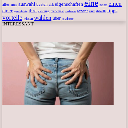
eine
einen
auswahl
eigenschaften
besten
alles
arten
diät
einem
tipps
einer
ihre
rezept
kleidung
merkmale
sind
stilvolle
geschichte
perfekte
vorteile
wählen
über
wissen
комфорт
INTERESSANT