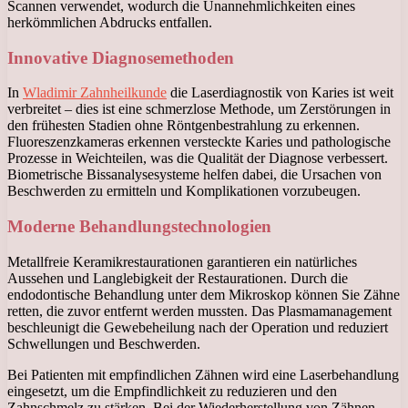
Scannen verwendet, wodurch die Unannehmlichkeiten eines
herkömmlichen Abdrucks entfallen.
Innovative Diagnosemethoden
In
Wladimir Zahnheilkunde
die Laserdiagnostik von Karies ist weit
verbreitet – dies ist eine schmerzlose Methode, um Zerstörungen in
den frühesten Stadien ohne Röntgenbestrahlung zu erkennen.
Fluoreszenzkameras erkennen versteckte Karies und pathologische
Prozesse in Weichteilen, was die Qualität der Diagnose verbessert.
Biometrische Bissanalysesysteme helfen dabei, die Ursachen von
Beschwerden zu ermitteln und Komplikationen vorzubeugen.
Moderne Behandlungstechnologien
Metallfreie Keramikrestaurationen garantieren ein natürliches
Aussehen und Langlebigkeit der Restaurationen. Durch die
endodontische Behandlung unter dem Mikroskop können Sie Zähne
retten, die zuvor entfernt werden mussten. Das Plasmamanagement
beschleunigt die Gewebeheilung nach der Operation und reduziert
Schwellungen und Beschwerden.
Bei Patienten mit empfindlichen Zähnen wird eine Laserbehandlung
eingesetzt, um die Empfindlichkeit zu reduzieren und den
Zahnschmelz zu stärken. Bei der Wiederherstellung von Zähnen