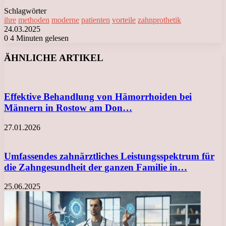
Schlagwörter
ihre
methoden
moderne
patienten
vorteile
zahnprothetik
24.03.2025
0
4 Minuten gelesen
Facebook
X
LinkedIn
Tumblr
Pinterest
Reddit
VKontakte
Odnoklassniki
Messenger
Messenger
WhatsApp
Telegram
Viber
ÄHNLICHE ARTIKEL
Effektive Behandlung von Hämorrhoiden bei
Männern in Rostow am Don…
27.01.2026
Umfassendes zahnärztliches Leistungsspektrum für
die Zahngesundheit der ganzen Familie in…
25.06.2025