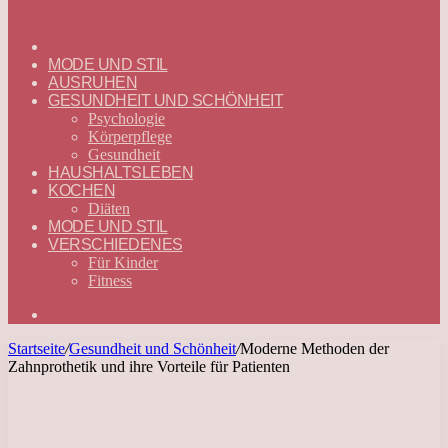
ГЛАВНАЯ
—
MODE UND STIL
DEUTSCH
AUSRUHEN
GESUNDHEIT UND SCHÖNHEIT
Psychologie
Körperpflege
Gesundheit
HAUSHALTSLEBEN
KOCHEN
Diäten
MODE UND STIL
VERSCHIEDENES
Für Kinder
Fitness
Suchen
nach
Startseite
/
Gesundheit und Schönheit
/
Moderne Methoden der
Zahnprothetik und ihre Vorteile für Patienten