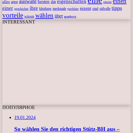
einen
auswahl
eigenschaften
besten
alles
arten
diät
einem
tipps
einer
ihre
rezept
kleidung
merkmale
sind
stilvolle
geschichte
perfekte
vorteile
wählen
über
wissen
комфорт
INTERESSANT
ПОПУЛЯРНОЕ
19.01.2024
So wählen Sie den richtigen Stütz-BH aus –