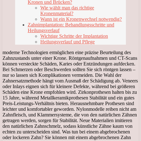
Kronen und Brücken?
Wie wählt man das richtige
Kronenmaterial?
Wann ist ein Kronenwechsel notwendig?
Zahnimplantation: Behandlungsschritte und
Heilungsverlauf
Wichtige Schritte der Implantation
Heilungsverlauf und Pflege
moderne Technologien ermöglichen eine präzise Beurteilung des
Zahnzustands unter einer Krone. Röntgenaufnahmen und CT-Scans
können versteckte Schäden, Karies oder Entzündungen aufdecken.
Bei Schmerzen oder Beschwerden sollten Sie sich röntgen lassen –
nur so lassen sich Komplikationen vermeiden. Die Wahl der
Zahnersatzmethode hängt vom Ausmaß der Schädigung ab. Veneers
oder Inlays eignen sich für kleinere Defekte, während bei größeren
Schäden eine Krone empfohlen wird. Zirkonprothesen halten bis zu
15 Jahre, während Metallkeramikprothesen Stabilität und ein gutes
Preis-Leistungs-Verhältnis bieten. Herausnehmbare Prothesen sind
leichter und komfortabler geworden. Nylonmodelle reiben nicht am
Zahnfleisch, und Klammersysteme, die von den natürlichen Zähnen
getragen werden, sorgen für Stabilität. Neue Materialien imitieren
den natürlichen Zahnschmelz, sodass künstliche Zähne kaum von
echten zu unterscheiden sind. Was tun bei einem abgebrochenen
oder lockeren Zahn? Sie können mit einem abgebrochenen Zahn