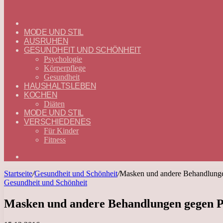
ГЛАВНАЯ
—
MODE UND STIL
DEUTSCH
AUSRUHEN
GESUNDHEIT UND SCHÖNHEIT
Psychologie
Körperpflege
Gesundheit
HAUSHALTSLEBEN
KOCHEN
Diäten
MODE UND STIL
VERSCHIEDENES
Für Kinder
Fitness
Suchen
nach
Startseite
/
Gesundheit und Schönheit
/
Masken und andere Behandlunge
Gesundheit und Schönheit
Masken und andere Behandlungen gegen P