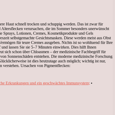
e Haut schnell trocken und schuppig werden. Das ist zwar für
und Altersflecken verursachen, die im Sommer besonders unerwünscht
n Sie Sprays, Lotionen, Cremes, Kosmetikprodukte und Gels
ahreszeit selbstgemachte Gesichtsmasken. Diese werden meist aus Obst
ermögen für teure Cremes ausgeben. Nichts ist so wohltuend für Ihre
nd lassen Sie sie 5–7 Minuten einwirken. Dies hilft Ihnen
eut sich schon über Chloasmen – der medizinische Fachbegriff für
olge von Sonnenschäden entstehen. Die moderne medizinische Forschung
ücklicherweise ist dies heutzutage auch möglich; wichtig ist nur,
en verstehen. Ursachen von Pigmentflecken:
che Erkrankungen und ein geschwächtes Immunsystem;
•