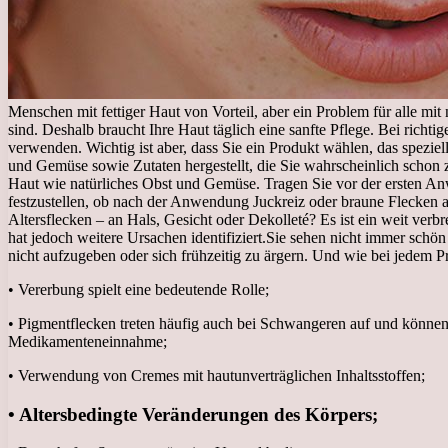
Menschen mit fettiger Haut von Vorteil, aber ein Problem für alle m
sind. Deshalb braucht Ihre Haut täglich eine sanfte Pflege. Bei rich
verwenden. Wichtig ist aber, dass Sie ein Produkt wählen, das spezie
und Gemüse sowie Zutaten hergestellt, die Sie wahrscheinlich schon
Haut wie natürliches Obst und Gemüse. Tragen Sie vor der ersten An
festzustellen, ob nach der Anwendung Juckreiz oder braune Flecken a
Altersflecken – an Hals, Gesicht oder Dekolleté? Es ist ein weit ver
hat jedoch weitere Ursachen identifiziert.
Sie sehen nicht immer schön 
nicht aufzugeben oder sich frühzeitig zu ärgern. Und wie bei jedem 
• Vererbung spielt eine bedeutende Rolle;
• Pigmentflecken treten häufig auch bei Schwangeren auf und können
Medikamenteneinnahme;
• Verwendung von Cremes mit hautunverträglichen Inhaltsstoffen;
• Altersbedingte Veränderungen des Körpers;