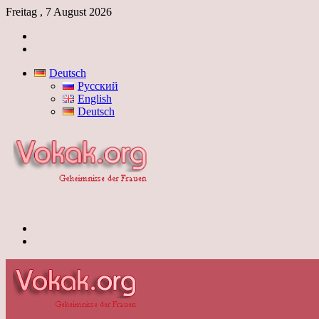
Freitag , 7 August 2026
Anmelden
Skin
umschalten
Deutsch
Русский
English
Deutsch
Menü
Skin
umschalten