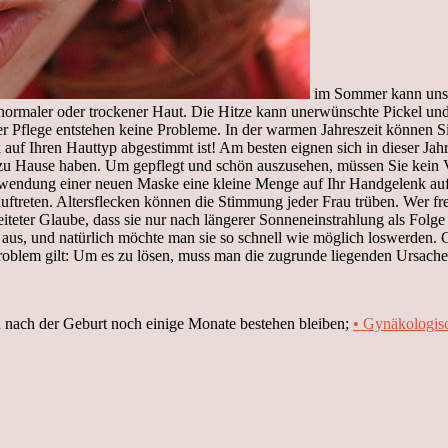
im Sommer kann unser
it normaler oder trockener Haut. Die Hitze kann unerwünschte Pickel 
tiger Pflege entstehen keine Probleme. In der warmen Jahreszeit könne
ll auf Ihren Hauttyp abgestimmt ist! Am besten eignen sich in dieser J
 zu Hause haben. Um gepflegt und schön auszusehen, müssen Sie kein V
wendung einer neuen Maske eine kleine Menge auf Ihr Handgelenk auf u
uftreten. Altersflecken können die Stimmung jeder Frau trüben. Wer fr
breiteter Glaube, dass sie nur nach längerer Sonneneinstrahlung als F
aus, und natürlich möchte man sie so schnell wie möglich loswerden. Gl
Problem gilt: Um es zu lösen, muss man die zugrunde liegenden Ursach
 nach der Geburt noch einige Monate bestehen bleiben;
• Gynäkologis