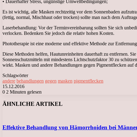
• Dauerhafter Stress, ungünstige Umweltbedingungen;
Es ist wichtig, alle Masken rechtzeitig vor dem Sonnenbaden aufzut
(fettig, normal, Mischhaut oder trocken) sollte man nach dem Auftr
Laserbehandlung: Vor der Terminvereinbarung sollten Sie sich unbed
verlocken. Bedenken Sie jedoch die relativ hohen Kosten.
Phototherapie ist eine moderne und effektive Methode zur Entfernung 
Diese Methoden helfen, Hautunreinheiten dauerhaft zu entfernen. Sie 
Sonnenschutzmitteln mit mindestens Lichtschutzfaktor 30 zu schützen
wirkt. Masken und andere Behandlungen gegen Pigmentflecken auf d
Schlagwörter
andere
behandlungen
gegen
masken
pigmentflecken
15.12.2016
0
2 Minuten gelesen
Facebook
X
LinkedIn
Tumblr
Pinterest
Reddit
VKontakte
Odnoklassniki
Messenger
Messenger
WhatsApp
Telegram
Viber
ÄHNLICHE ARTIKEL
Effektive Behandlung von Hämorrhoiden bei Männ