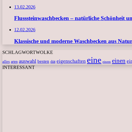
13.02.2026
Flusssteinwaschbecken – natürliche Schönheit u
12.02.2026
Klassische und moderne Waschbecken aus Naturs
SCHLAGWORTWOLKE
eine
einen
auswahl
eigenschaften
ei
besten
alles
arten
diät
einem
INTERESSANT