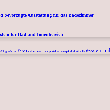
nd bevorzugte Ausstattung für das Badezimmer
tein für Bad und Innenbereich
vortei
tipps
ner
ihre
rezept
kleidung
merkmale
sind
stilvolle
geschichte
perfekte