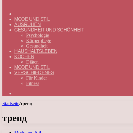
ГЛАВНАЯ
—
MODE UND STIL
DEUTSCH
AUSRUHEN
GESUNDHEIT UND SCHÖNHEIT
Psychologie
Körperpflege
Gesundheit
HAUSHALTSLEBEN
KOCHEN
Diäten
MODE UND STIL
VERSCHIEDENES
Für Kinder
Fitness
Suchen
nach
Startseite
/
тренд
тренд
Mode und Stil