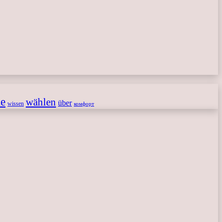
le
wählen
über
wissen
комфорт