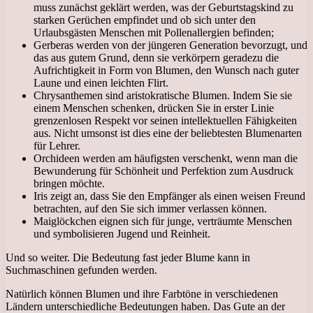
muss zunächst geklärt werden, was der Geburtstagskind zu
starken Gerüchen empfindet und ob sich unter den
Urlaubsgästen Menschen mit Pollenallergien befinden;
Gerberas werden von der jüngeren Generation bevorzugt, und
das aus gutem Grund, denn sie verkörpern geradezu die
Aufrichtigkeit in Form von Blumen, den Wunsch nach guter
Laune und einen leichten Flirt.
Chrysanthemen sind aristokratische Blumen. Indem Sie sie
einem Menschen schenken, drücken Sie in erster Linie
grenzenlosen Respekt vor seinen intellektuellen Fähigkeiten
aus. Nicht umsonst ist dies eine der beliebtesten Blumenarten
für Lehrer.
Orchideen werden am häufigsten verschenkt, wenn man die
Bewunderung für Schönheit und Perfektion zum Ausdruck
bringen möchte.
Iris zeigt an, dass Sie den Empfänger als einen weisen Freund
betrachten, auf den Sie sich immer verlassen können.
Maiglöckchen eignen sich für junge, verträumte Menschen
und symbolisieren Jugend und Reinheit.
Und so weiter. Die Bedeutung fast jeder Blume kann in
Suchmaschinen gefunden werden.
Natürlich können Blumen und ihre Farbtöne in verschiedenen
Ländern unterschiedliche Bedeutungen haben. Das Gute an der