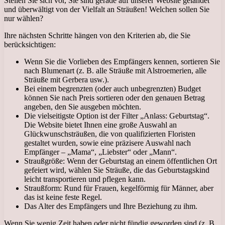
Stellen Sie sich vor, Sie sind gerade auf unserer Website gelandet
und überwältigt von der Vielfalt an Sträußen! Welchen sollen Sie
nur wählen?
Ihre nächsten Schritte hängen von den Kriterien ab, die Sie
berücksichtigen:
Wenn Sie die Vorlieben des Empfängers kennen, sortieren Sie
nach Blumenart (z. B. alle Sträuße mit Alstroemerien, alle
Sträuße mit Gerbera usw.).
Bei einem begrenzten (oder auch unbegrenzten) Budget
können Sie nach Preis sortieren oder den genauen Betrag
angeben, den Sie ausgeben möchten.
Die vielseitigste Option ist der Filter „Anlass: Geburtstag“.
Die Website bietet Ihnen eine große Auswahl an
Glückwunschsträußen, die von qualifizierten Floristen
gestaltet wurden, sowie eine präzisere Auswahl nach
Empfänger – „Mama“, „Liebster“ oder „Mann“.
Straußgröße: Wenn der Geburtstag an einem öffentlichen Ort
gefeiert wird, wählen Sie Sträuße, die das Geburtstagskind
leicht transportieren und pflegen kann.
Straußform: Rund für Frauen, kegelförmig für Männer, aber
das ist keine feste Regel.
Das Alter des Empfängers und Ihre Beziehung zu ihm.
Wenn Sie wenig Zeit haben oder nicht fündig geworden sind (z. B.