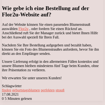
Wie gebe ich eine Bestellung auf der
Flor2u-Website auf?
Auf der Website können Sie einen passenden Blumenstrauß
auswählen
Flor2u
, oder fordern Sie einen Rückruf an.
Anschließend ruft Sie der Manager zurück und bietet Ihnen Hilfe
bei der Auswahl speziell für Ihren Fall.
Nachdem Sie Ihre Bestellung aufgegeben und bezahlt haben,
können Sie ein Foto des Blumenstraußes anfordern, bevor Sie ihn
direkt an den Empfänger senden.
Unsere Lieferung erfolgt in den allermeisten Fällen kostenlos und
unsere Blumen bleiben mindestens fünf Tage beim Kunden, ohne
ihre Präsentation zu verlieren.
Wir erwarten Sie unter unseren Kunden!
Schlagwörter
finden
geburtstagsblumen
perfekten
strauß
17.08.2021
0
5 Minuten gelesen
Facebook
X
LinkedIn
Tumblr
Pinterest
Reddit
VKontakte
Odnoklassniki
Messenger
Messenger
WhatsApp
Telegram
Viber