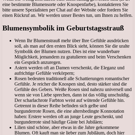
eine bestimmte Blumensorte oder Knospenfarbe), kontaktieren Sie
bitte unsere Spezialisten per Chat auf der Website oder fordern Sie
einen Rückruf an. Wir werden unser Bestes tun, um Ihnen zu helfen.
Blumensymbolik im Geburtstagsstrauß
Wenn Ihr Blumenstrauß mehr über Ihre Gefühle ausdrücken
soll, als man auf den ersten Blick sieht, können Sie die uralte
Symbolik der Blumen nutzen. Dies ist eine wunderbare
Möglichkeit, jemandem zu gratulieren und beim Verschenken
ein Gespräch anzuregen.
Astern werden oft an Damen verschenkt, die Eleganz und
aufrichtige Gefühle verkörpern;
Rosen bedeuten traditionell alle Schattierungen romantischer
Gefühle. Je reicher die Knospen sind, desto stärker sind die
Gefühle des Gebers. Weiße Rosen sind nahezu universell und
wenn sie von Liebe sprechen, dann ist das völlig unschuldig.
Der scharlachrote Farbton weist auf wütende Gefühle hin.
Getrennt in dieser Reihe befinden sich gelbe und
burgunderrote Rosen, die eine altersbedingte Konnotation
haben: Erstere werden oft an junge Leute geschenkt, und
burgunderrote sind häufige Gäste bei Jubiläen;
Lilien sind schöne, aber etwas in die Jahre gekommene
Blumen. Oft kauft man sie lieber zum Jubiläum, doch hier