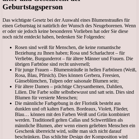
Geburtstagsperson
Das wichtigste Gesetz bei der Auswahl eines Blumenstraußes für
einen Geburtstag ist natürlich der Wunsch des Neugeborenen. Wenn
er oder sie jedoch keine besonderen Vorlieben hat oder Sie diese
noch nicht entdeckt haben, bedenken Sie Folgendes:
Rosen sind weiß für Menschen, die keine romantische
Beziehung zu Ihnen haben; Rosa und Scharlachrot – für
Verliebte, Burgunderrot – für ältere Männer und Frauen. Die
übrigen Farbtöne sind recht universell;
Für junge Frauen – Blumensträuße in hellen Farbtönen (Weiß,
Rosa, Blau, Pfirsich). Dies können Gerbera, Freesien,
Gänseblümchen, Tulpen oder saisonale Blumen sein;
Für ältere Damen – prächtige Chrysanthemen, Dahlien,
Lilien. Die Farbe sollte selbstbewusst und satt sein. Dies sind
Blumen für versierte Menschen;
Die männliche Farbgebung in der Floristik besteht aus
dunklen und oft kalten Farben. Bordeaux, Violett, Flieder,
Blau… können mit den Farben Weiß und Grün kombiniert
werden. Traditionell gelten Callas und Schwertlilien als
männliche Blumen, aber wenn einem geliebten Menschen ein
Geschenk überreicht wird, sollte man sich nicht darauf
beschränken. Das schlichte Design der Komposition wird