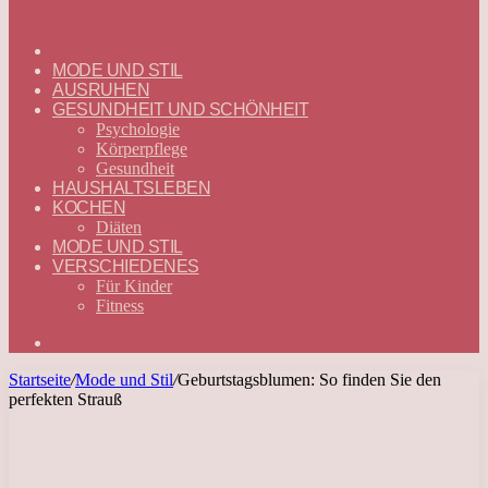
ГЛАВНАЯ
—
MODE UND STIL
DEUTSCH
AUSRUHEN
GESUNDHEIT UND SCHÖNHEIT
Psychologie
Körperpflege
Gesundheit
HAUSHALTSLEBEN
KOCHEN
Diäten
MODE UND STIL
VERSCHIEDENES
Für Kinder
Fitness
Suchen
nach
Startseite
/
Mode und Stil
/
Geburtstagsblumen: So finden Sie den
perfekten Strauß