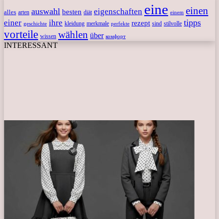
eine
einen
auswahl
eigenschaften
besten
alles
arten
diät
einem
tipps
einer
ihre
rezept
kleidung
merkmale
sind
stilvolle
geschichte
perfekte
vorteile
wählen
über
wissen
комфорт
INTERESSANT