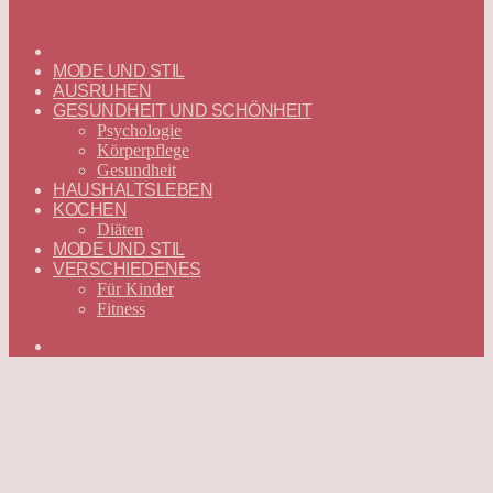
ГЛАВНАЯ
—
MODE UND STIL
DEUTSCH
AUSRUHEN
GESUNDHEIT UND SCHÖNHEIT
Psychologie
Körperpflege
Gesundheit
HAUSHALTSLEBEN
KOCHEN
Diäten
MODE UND STIL
VERSCHIEDENES
Für Kinder
Fitness
Suchen
nach