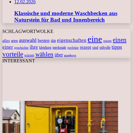
12.02.2026
Klassische und moderne Waschbecken aus
Naturstein für Bad und Innenbereich
SCHLAGWORTWOLKE
eine
einen
auswahl
eigenschaften
besten
alles
arten
diät
einem
tipps
einer
ihre
rezept
kleidung
merkmale
sind
stilvolle
geschichte
perfekte
vorteile
wählen
über
wissen
комфорт
INTERESSANT