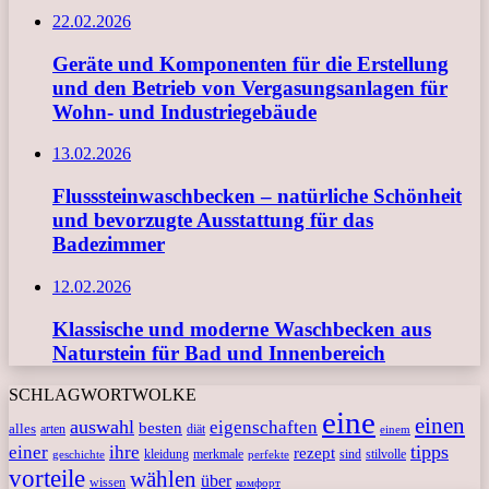
22.02.2026
Geräte und Komponenten für die Erstellung
und den Betrieb von Vergasungsanlagen für
Wohn- und Industriegebäude
13.02.2026
Flusssteinwaschbecken – natürliche Schönheit
und bevorzugte Ausstattung für das
Badezimmer
12.02.2026
Klassische und moderne Waschbecken aus
Naturstein für Bad und Innenbereich
SCHLAGWORTWOLKE
eine
einen
auswahl
eigenschaften
besten
alles
arten
diät
einem
tipps
einer
ihre
rezept
kleidung
merkmale
sind
stilvolle
geschichte
perfekte
vorteile
wählen
über
wissen
комфорт