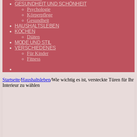
GESUNDHEIT UND SCHÖNHEIT
Psychologie
Körperpflege
Gesundheit
HAUSHALTSLEBEN
KOCHEN
Diäten
MODE UND STIL
VERSCHIEDENES
Für Kinder
Fitness
Suchen
nach
Startseite
/
Haushaltsleben
/
Wie wichtig es ist, versteckte Türen für Ihr
Interieur zu wählen