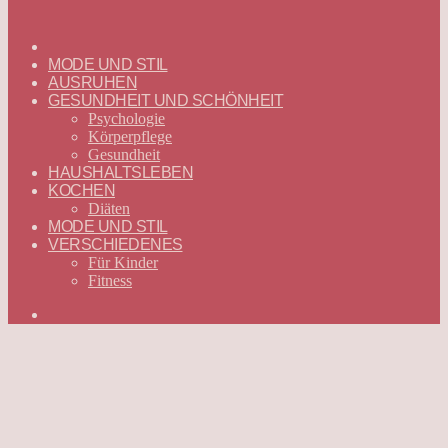
ГЛАВНАЯ
—
MODE UND STIL
DEUTSCH
AUSRUHEN
GESUNDHEIT UND SCHÖNHEIT
Psychologie
Körperpflege
Gesundheit
HAUSHALTSLEBEN
KOCHEN
Diäten
MODE UND STIL
VERSCHIEDENES
Für Kinder
Fitness
Suchen
nach