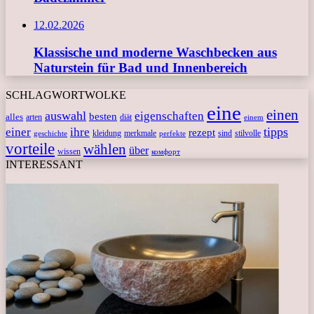
12.02.2026
Klassische und moderne Waschbecken aus
Naturstein für Bad und Innenbereich
SCHLAGWORTWOLKE
eine
einen
auswahl
eigenschaften
besten
alles
arten
diät
einem
tipps
einer
ihre
rezept
kleidung
merkmale
sind
stilvolle
geschichte
perfekte
vorteile
wählen
über
wissen
комфорт
INTERESSANT