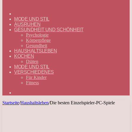
ГЛАВНАЯ
—
MODE UND STIL
DEUTSCH
AUSRUHEN
GESUNDHEIT UND SCHÖNHEIT
Psychologie
Körperpflege
Gesundheit
HAUSHALTSLEBEN
KOCHEN
Diäten
MODE UND STIL
VERSCHIEDENES
Für Kinder
Fitness
Suchen
nach
Startseite
/
Haushaltsleben
/
Die besten Einzelspieler-PC-Spiele