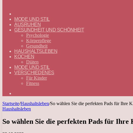
ГЛАВНАЯ
—
MODE UND STIL
DEUTSCH
AUSRUHEN
GESUNDHEIT UND SCHÖNHEIT
Psychologie
Körperpflege
Gesundheit
HAUSHALTSLEBEN
KOCHEN
Diäten
MODE UND STIL
VERSCHIEDENES
Für Kinder
Fitness
Suchen
nach
Startseite
/
Haushaltsleben
/
So wählen Sie die perfekten Pads für Ihre
Haushaltsleben
So wählen Sie die perfekten Pads für Ihr