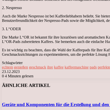
2. Nespresso
Auch die Marke Nespresso ist bei Kaffeeliebhabern beliebt. Sie biet
Benutzerfreundlichkeit der Nespresso-Pads sowie die Möglichkeit, de
3. L“ODER
Die Marke L“OR ist bekannt für ihre luxuriösen und aromatischen K
L“OR-Pads zubereiteten Kaffees. Sie bemerken auch die einfache H
Es ist wichtig zu beachten, dass die Wahl der Kaffeepads für Ihre K
Geschmacksrichtungen zu experimentieren, um die perfekte Lösung fü
Schlagwörter
echtem
genießen
geschmack
ihre
kaffee
kaffeemaschine
pads
perfekt
23.12.2023
0
4 Minuten gelesen
Facebook
X
LinkedIn
Tumblr
Pinterest
Reddit
VKontakte
Odnoklassniki
Messenger
Messenger
WhatsApp
Telegram
Viber
ÄHNLICHE ARTIKEL
Geräte und Komponenten für die Erstellung und den