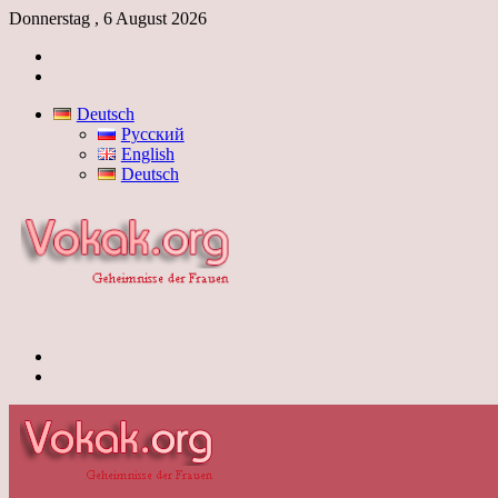
Donnerstag , 6 August 2026
Anmelden
Skin
umschalten
Deutsch
Русский
English
Deutsch
Menü
Skin
umschalten