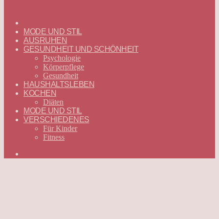
ГЛАВНАЯ
—
MODE UND STIL
DEUTSCH
AUSRUHEN
GESUNDHEIT UND SCHÖNHEIT
Psychologie
Körperpflege
Gesundheit
HAUSHALTSLEBEN
KOCHEN
Diäten
MODE UND STIL
VERSCHIEDENES
Für Kinder
Fitness
Suchen
nach