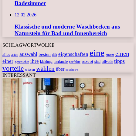
Badezimmer
12.02.2026
Klassische und moderne Waschbecken aus
Naturstein für Bad und Innenbereich
SCHLAGWORTWOLKE
eine
einen
auswahl
eigenschaften
besten
alles
arten
diät
einem
tipps
einer
ihre
rezept
kleidung
merkmale
sind
stilvolle
geschichte
perfekte
vorteile
wählen
über
wissen
комфорт
INTERESSANT