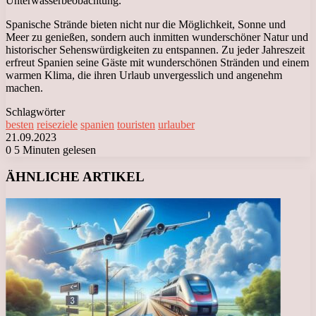
Unterwasserbeobachtung.
Spanische Strände bieten nicht nur die Möglichkeit, Sonne und
Meer zu genießen, sondern auch inmitten wunderschöner Natur und
historischer Sehenswürdigkeiten zu entspannen. Zu jeder Jahreszeit
erfreut Spanien seine Gäste mit wunderschönen Stränden und einem
warmen Klima, die ihren Urlaub unvergesslich und angenehm
machen.
Schlagwörter
besten
reiseziele
spanien
touristen
urlauber
21.09.2023
0
5 Minuten gelesen
Facebook
X
LinkedIn
Tumblr
Pinterest
Reddit
VKontakte
Odnoklassniki
Messenger
Messenger
WhatsApp
Telegram
Viber
ÄHNLICHE ARTIKEL