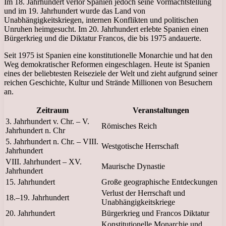
Im 18. Jahrhundert verlor Spanien jedoch seine Vormachtstellung
und im 19. Jahrhundert wurde das Land von
Unabhängigkeitskriegen, internen Konflikten und politischen
Unruhen heimgesucht. Im 20. Jahrhundert erlebte Spanien einen
Bürgerkrieg und die Diktatur Francos, die bis 1975 andauerte.
Seit 1975 ist Spanien eine konstitutionelle Monarchie und hat den
Weg demokratischer Reformen eingeschlagen. Heute ist Spanien
eines der beliebtesten Reiseziele der Welt und zieht aufgrund seiner
reichen Geschichte, Kultur und Strände Millionen von Besuchern
an.
Zeitraum
Veranstaltungen
3. Jahrhundert v. Chr. – V.
Römisches Reich
Jahrhundert n. Chr
5. Jahrhundert n. Chr. – VIII.
Westgotische Herrschaft
Jahrhundert
VIII. Jahrhundert – XV.
Maurische Dynastie
Jahrhundert
15. Jahrhundert
Große geographische Entdeckungen
Verlust der Herrschaft und
18.–19. Jahrhundert
Unabhängigkeitskriege
20. Jahrhundert
Bürgerkrieg und Francos Diktatur
Konstitutionelle Monarchie und