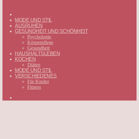
ГЛАВНАЯ
—
MODE UND STIL
DEUTSCH
AUSRUHEN
GESUNDHEIT UND SCHÖNHEIT
Psychologie
Körperpflege
Gesundheit
HAUSHALTSLEBEN
KOCHEN
Diäten
MODE UND STIL
VERSCHIEDENES
Für Kinder
Fitness
Suchen
nach