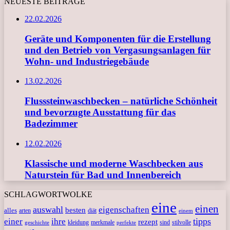
NEUESTE BEITRÄGE
22.02.2026
Geräte und Komponenten für die Erstellung
und den Betrieb von Vergasungsanlagen für
Wohn- und Industriegebäude
13.02.2026
Flusssteinwaschbecken – natürliche Schönheit
und bevorzugte Ausstattung für das
Badezimmer
12.02.2026
Klassische und moderne Waschbecken aus
Naturstein für Bad und Innenbereich
SCHLAGWORTWOLKE
eine
einen
auswahl
eigenschaften
besten
alles
arten
diät
einem
tipps
einer
ihre
rezept
kleidung
merkmale
sind
stilvolle
geschichte
perfekte