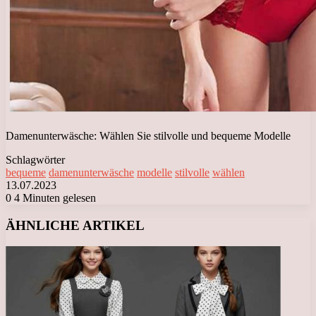
Damenunterwäsche: Wählen Sie stilvolle und bequeme Modelle
Schlagwörter
bequeme
damenunterwäsche
modelle
stilvolle
wählen
13.07.2023
0
4 Minuten gelesen
Facebook
X
LinkedIn
Tumblr
Pinterest
Reddit
VKontakte
Odnoklassniki
Messenger
Messenger
WhatsApp
Telegram
Viber
ÄHNLICHE ARTIKEL