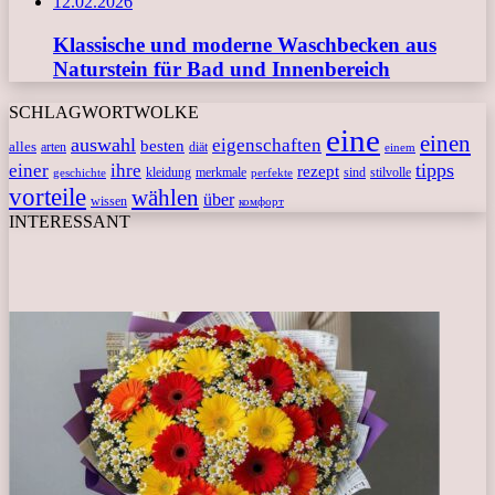
12.02.2026
Klassische und moderne Waschbecken aus
Naturstein für Bad und Innenbereich
SCHLAGWORTWOLKE
eine
einen
auswahl
eigenschaften
besten
alles
arten
diät
einem
tipps
einer
ihre
rezept
kleidung
merkmale
sind
stilvolle
geschichte
perfekte
vorteile
wählen
über
wissen
комфорт
INTERESSANT