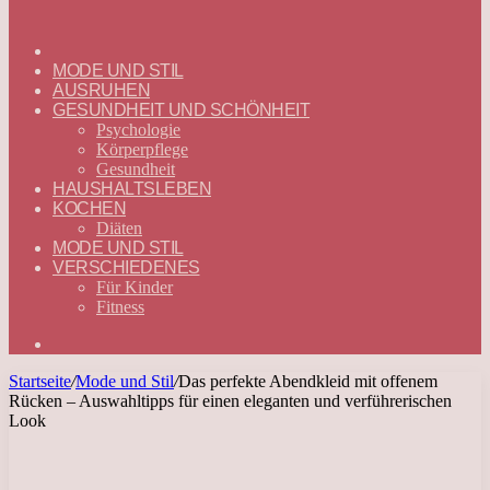
ГЛАВНАЯ
—
MODE UND STIL
DEUTSCH
AUSRUHEN
GESUNDHEIT UND SCHÖNHEIT
Psychologie
Körperpflege
Gesundheit
HAUSHALTSLEBEN
KOCHEN
Diäten
MODE UND STIL
VERSCHIEDENES
Für Kinder
Fitness
Suchen
nach
Startseite
/
Mode und Stil
/
Das perfekte Abendkleid mit offenem
Rücken – Auswahltipps für einen eleganten und verführerischen
Look