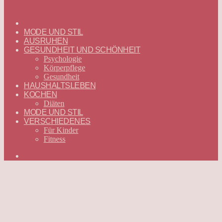
ГЛАВНАЯ
—
MODE UND STIL
DEUTSCH
AUSRUHEN
GESUNDHEIT UND SCHÖNHEIT
Psychologie
Körperpflege
Gesundheit
HAUSHALTSLEBEN
KOCHEN
Diäten
MODE UND STIL
VERSCHIEDENES
Für Kinder
Fitness
Suchen
nach