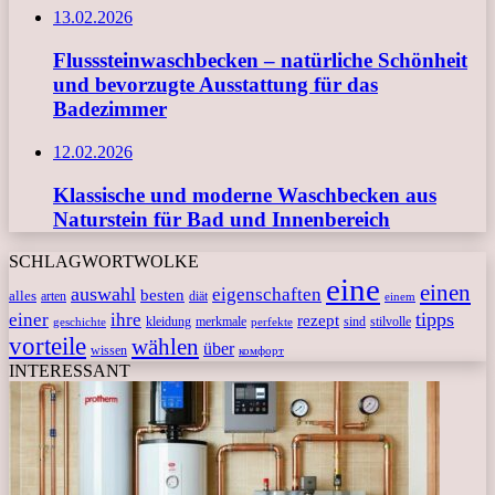
13.02.2026
Flusssteinwaschbecken – natürliche Schönheit
und bevorzugte Ausstattung für das
Badezimmer
12.02.2026
Klassische und moderne Waschbecken aus
Naturstein für Bad und Innenbereich
SCHLAGWORTWOLKE
eine
einen
auswahl
eigenschaften
besten
alles
arten
diät
einem
tipps
einer
ihre
rezept
kleidung
merkmale
sind
stilvolle
geschichte
perfekte
vorteile
wählen
über
wissen
комфорт
INTERESSANT