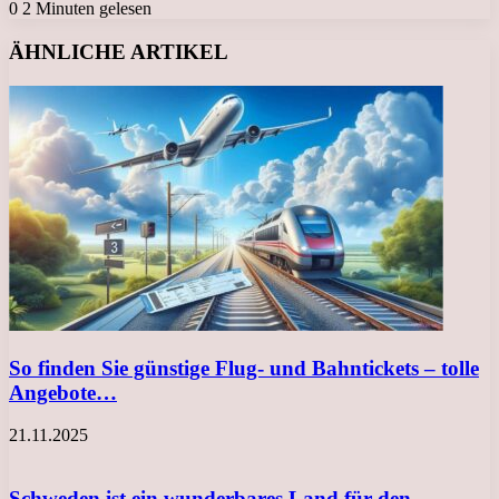
0
2 Minuten gelesen
Facebook
X
LinkedIn
Tumblr
Pinterest
Reddit
VKontakte
Odnoklassniki
Messenger
Messenger
WhatsApp
Telegram
Viber
ÄHNLICHE ARTIKEL
So finden Sie günstige Flug- und Bahntickets – tolle
Angebote…
21.11.2025
Schweden ist ein wunderbares Land für den