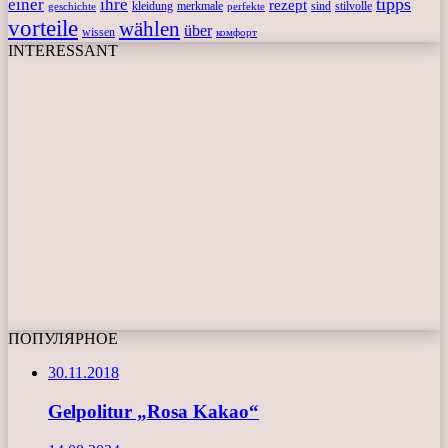
tipps
einer
ihre
rezept
kleidung
merkmale
sind
stilvolle
geschichte
perfekte
vorteile
wählen
über
wissen
комфорт
INTERESSANT
ПОПУЛЯРНОЕ
30.11.2018
Gelpolitur „Rosa Kakao“