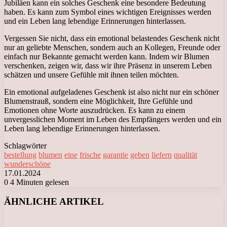
Jubiläen kann ein solches Geschenk eine besondere Bedeutung
haben. Es kann zum Symbol eines wichtigen Ereignisses werden
und ein Leben lang lebendige Erinnerungen hinterlassen.
Vergessen Sie nicht, dass ein emotional belastendes Geschenk nicht
nur an geliebte Menschen, sondern auch an Kollegen, Freunde oder
einfach nur Bekannte gemacht werden kann. Indem wir Blumen
verschenken, zeigen wir, dass wir ihre Präsenz in unserem Leben
schätzen und unsere Gefühle mit ihnen teilen möchten.
Ein emotional aufgeladenes Geschenk ist also nicht nur ein schöner
Blumenstrauß, sondern eine Möglichkeit, Ihre Gefühle und
Emotionen ohne Worte auszudrücken. Es kann zu einem
unvergesslichen Moment im Leben des Empfängers werden und ein
Leben lang lebendige Erinnerungen hinterlassen.
Schlagwörter
bestellung
blumen
eine
frische
garantie
geben
liefern
qualität
wunderschöne
17.01.2024
0
4 Minuten gelesen
Facebook
X
LinkedIn
Tumblr
Pinterest
Reddit
VKontakte
Odnoklassniki
Messenger
Messenger
WhatsApp
Telegram
Viber
ÄHNLICHE ARTIKEL