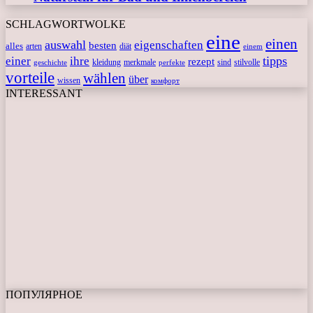
SCHLAGWORTWOLKE
eine
einen
auswahl
eigenschaften
besten
alles
arten
diät
einem
tipps
einer
ihre
rezept
kleidung
merkmale
sind
stilvolle
geschichte
perfekte
vorteile
wählen
über
wissen
комфорт
INTERESSANT
ПОПУЛЯРНОЕ