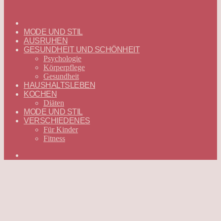
ГЛАВНАЯ
—
MODE UND STIL
DEUTSCH
AUSRUHEN
GESUNDHEIT UND SCHÖNHEIT
Psychologie
Körperpflege
Gesundheit
HAUSHALTSLEBEN
KOCHEN
Diäten
MODE UND STIL
VERSCHIEDENES
Für Kinder
Fitness
Suchen
nach