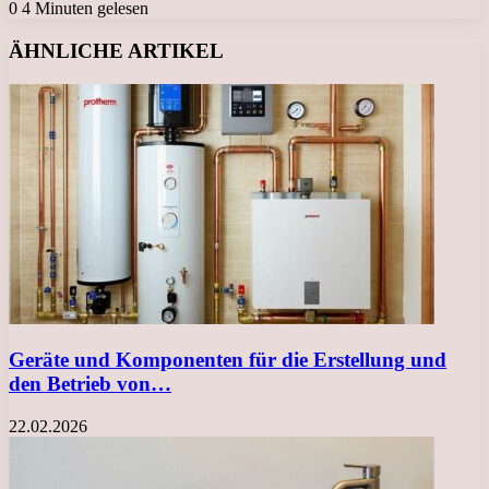
0
4 Minuten gelesen
Facebook
X
LinkedIn
Tumblr
Pinterest
Reddit
VKontakte
Odnoklassniki
Messenger
Messenger
WhatsApp
Telegram
Viber
ÄHNLICHE ARTIKEL
Geräte und Komponenten für die Erstellung und
den Betrieb von…
22.02.2026