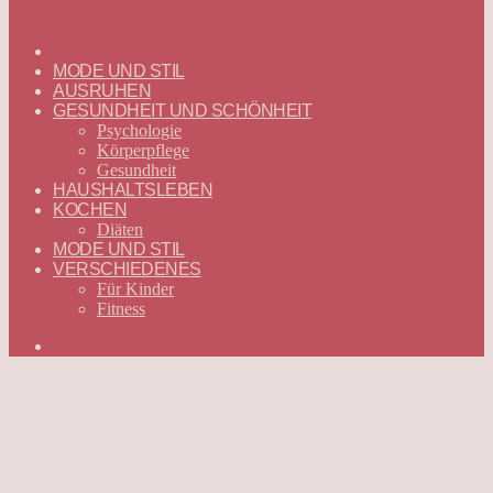
ГЛАВНАЯ
—
MODE UND STIL
DEUTSCH
AUSRUHEN
GESUNDHEIT UND SCHÖNHEIT
Psychologie
Körperpflege
Gesundheit
HAUSHALTSLEBEN
KOCHEN
Diäten
MODE UND STIL
VERSCHIEDENES
Für Kinder
Fitness
Suchen
nach