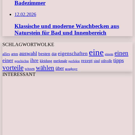
Badezimmer
12.02.2026
Klassische und moderne Waschbecken aus
Naturstein für Bad und Innenbereich
SCHLAGWORTWOLKE
eine
einen
auswahl
eigenschaften
besten
alles
arten
diät
einem
tipps
einer
ihre
rezept
kleidung
merkmale
sind
stilvolle
geschichte
perfekte
vorteile
wählen
über
wissen
комфорт
INTERESSANT