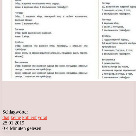
Schlagwörter
diät
keine
kohlenhydrat
25.01.2019
0
4 Minuten gelesen
Facebook
X
LinkedIn
Tumblr
Pinterest
Reddit
VKontakte
Odnoklassniki
Messenger
Messenger
WhatsApp
Telegram
Viber