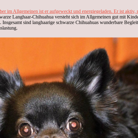
 im Allgemeinen ist er aufgeweckt und energiegeladen. Er ist aktiv, n
warze Langhaar-Chihuahua versteht sich im Allgemeinen gut mit Kinde
in. Insgesamt sind langhaarige schwarze Chihuahuas wunderbare Begleite
slastung.