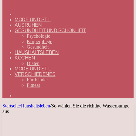
ГЛАВНАЯ
—
MODE UND STIL
DEUTSCH
AUSRUHEN
GESUNDHEIT UND SCHÖNHEIT
Psychologie
Körperpflege
Gesundheit
HAUSHALTSLEBEN
KOCHEN
Diäten
MODE UND STIL
VERSCHIEDENES
Für Kinder
Fitness
Suchen
nach
Startseite
/
Haushaltsleben
/
So wählen Sie die richtige Wasserpumpe
aus