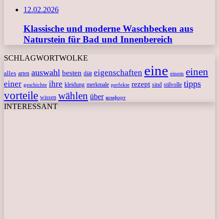
12.02.2026
Klassische und moderne Waschbecken aus
Naturstein für Bad und Innenbereich
SCHLAGWORTWOLKE
eine
einen
auswahl
eigenschaften
besten
alles
arten
diät
einem
tipps
einer
ihre
rezept
kleidung
merkmale
sind
stilvolle
geschichte
perfekte
vorteile
wählen
über
wissen
комфорт
INTERESSANT