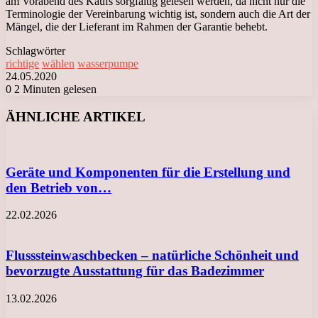
am Vorabend des Kaufs sorgfältig gelesen werden, da nicht nur die
Terminologie der Vereinbarung wichtig ist, sondern auch die Art der
Mängel, die der Lieferant im Rahmen der Garantie behebt.
Schlagwörter
richtige
wählen
wasserpumpe
24.05.2020
0
2 Minuten gelesen
Facebook
X
LinkedIn
Tumblr
Pinterest
Reddit
VKontakte
Odnoklassniki
Messenger
Messenger
WhatsApp
Telegram
Viber
ÄHNLICHE ARTIKEL
Geräte und Komponenten für die Erstellung und
den Betrieb von…
22.02.2026
Flusssteinwaschbecken – natürliche Schönheit und
bevorzugte Ausstattung für das Badezimmer
13.02.2026