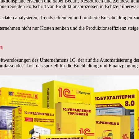
ktionspläne erstellen und dabei Bedarf, Ressourcen und Zeitbeschrän
en Sie den Fortschritt von Produktionsprozessen in Echtzeit überw
nsdaten analysieren, Trends erkennen und fundierte Entscheidungen zur
ernehmen nicht nur Kosten senken und die Produktionseffizienz stei
n
oftwarelösungen des Unternehmens 1C, der auf die Automatisierung der 
umfassendes Tool, das speziell für die Buchhaltung und Finanzplanung