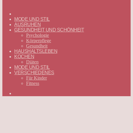
ГЛАВНАЯ
—
MODE UND STIL
DEUTSCH
AUSRUHEN
GESUNDHEIT UND SCHÖNHEIT
Psychologie
Körperpflege
Gesundheit
HAUSHALTSLEBEN
KOCHEN
Diäten
MODE UND STIL
VERSCHIEDENES
Für Kinder
Fitness
Suchen
nach