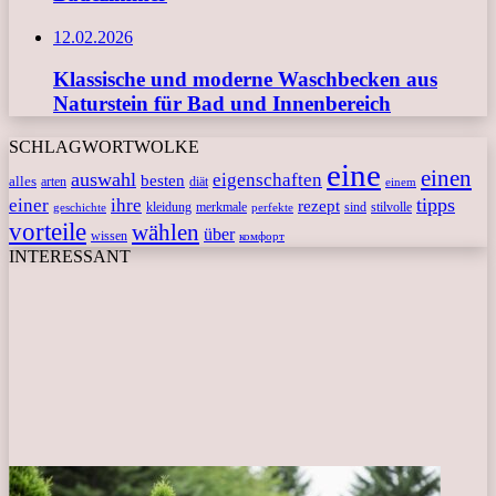
12.02.2026
Klassische und moderne Waschbecken aus
Naturstein für Bad und Innenbereich
SCHLAGWORTWOLKE
eine
einen
auswahl
eigenschaften
besten
alles
arten
diät
einem
tipps
einer
ihre
rezept
kleidung
merkmale
sind
stilvolle
geschichte
perfekte
vorteile
wählen
über
wissen
комфорт
INTERESSANT