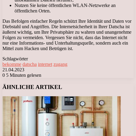
Nutzen Sie keine öffentlichen WLAN-Netzwerke an
öffentlichen Orten.
Das Befolgen einfacher Regeln schützt Ihre Identität und Daten vor
Diebstahl und Angriffen. Die Internetsicherheit in Ihrer Datscha ist
äußerst wichtig, um Ihre Privatsphäre zu wahren und unangenehme
Folgen zu vermeiden. Vergessen Sie nicht, dass das Internet nicht
nur eine Informations- und Unterhaltungsquelle, sondern auch ein
Mittel zum Hacken und Betrügen ist.
Schlagwörter
bekomme
datscha
internet
zugang
21.04.2023
0
5 Minuten gelesen
Facebook
X
LinkedIn
Tumblr
Pinterest
Reddit
VKontakte
Odnoklassniki
Messenger
Messenger
WhatsApp
Telegram
Viber
ÄHNLICHE ARTIKEL